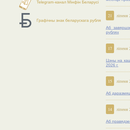
Telegram-канал Мінфін Беларусі
21
ліпеня 
Графічны знак беларускага рубля
Аб завяршэ
рублях
17
ліпеня 
Цэны на каш
2026 г.
15
ліпеня 
Аб даразмяш
14
ліпеня 
Аб правядзе