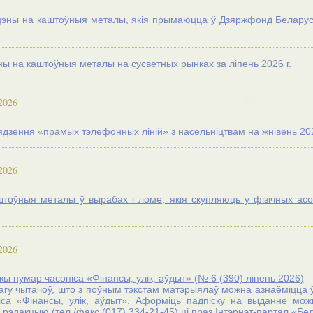
цэны на каштоўныя металы, якія прымаюцца ў Дзяржфонд Беларусі
ны на каштоўныя металы на сусветных рынках за лiпень 2026 г.
2026
ядзення «прамых тэлефонных ліній» з насельніцтвам на жнівень 202
2026
тоўныя металы ў вырабах і ломе, якія скупляюць у фізічных асо
2026
ы нумар часопіса «Фінансы, улік, аўдыт» (№ 6 (390) лiпень 2026)
агу чытачоў, што з поўным тэкстам матэрыялаў можна азнаёміцца 
піса «Фінансы, улік, аўдыт». Аформіць
падпіску
на выданне можн
 рэдакцыю (тел./факс (017) 334-21-45) цi праз Iнтэрнэт-партал «Б