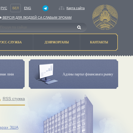
РУС
БЕЛ
ENG
Карта сайта
ВЕРСIЯ ДЛЯ ЛЮДЗЕЙ СА СЛАБЫМ ЗРОКАМ
РЭСС-СЛУЖБА
ДЗЯРЖОРГАНЫ
КАНТАКТЫ
ная лiнiя
Адзiны партал фiнансавага рынку
RSS стужка
ларах ЗША