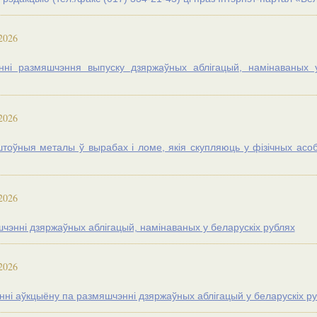
2026
нні размяшчэння выпуску дзяржаўных аблігацый, намінаваных у
2026
тоўныя металы ў вырабах і ломе, якія скупляюць у фізічных асоб
2026
чэнні дзяржаўных аблігацый, намінаваных у беларускіх рублях
2026
нні аўкцыёну па размяшчэнні дзяржаўных аблігацый у беларускiх р