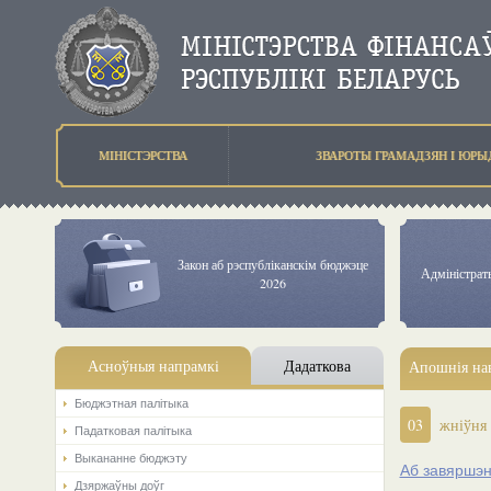
МIНIСТЭРСТВА
ЗВАРОТЫ ГРАМАДЗЯН I ЮР
Закон аб рэспубліканскім бюджэце
Адміністра
2026
Асноўныя напрамкi
Дадаткова
Апошнія на
Бюджэтная палiтыка
03
жніўня
Падатковая палітыка
Выкананне бюджэту
Аб завяршэн
Дзяржаўны доўг