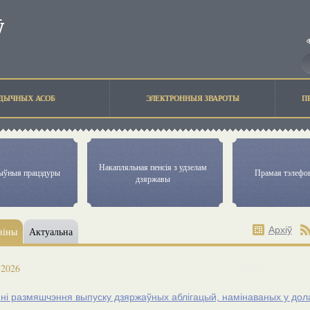
ЫДЫЧНЫХ АСОБ
ЭЛЕКТРОННЫЯ ЗВАРОТЫ
П
Накапляльная пенсiя з удзелам
тыўныя працэдуры
Прамая тэлефон
дзяржавы
Архіў
віны
Актуальна
 2026
ні размяшчэння выпуску дзяржаўных аблігацый, намiнаваных у до