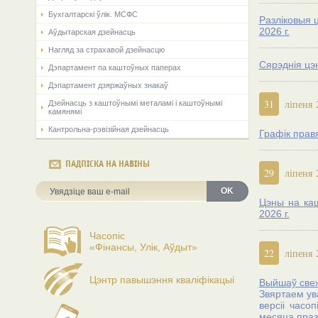
Бухгалтарскі ўлік. МСФС
Разліковыя 
2026 г.
Аўдытарская дзейнасць
Нагляд за страхавой дзейнасцю
Сярэднія цэ
Дэпартамент па каштоўных паперах
Дэпартамент дзяржаўных знакаў
31
ліпеня 
Дзейнасць з каштоўнымі металамі і каштоўнымі
камянямі
Кантрольна-рэвізійная дзейнасць
Графік прав
ПАДПІСКА НА НАВІНЫ
29
ліпеня 
OK
Цэны на каш
2026 г.
Часопіс
«Фінансы, Улік, Аўдыт»
22
ліпеня 
Цэнтр павышэння кваліфікацыі
Выйшаў свеж
Звяртаем ув
версіі часо
месяца праз