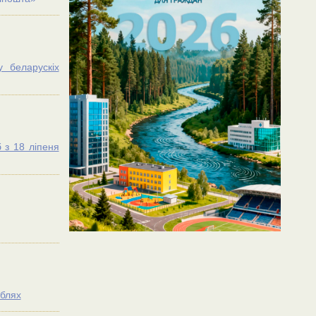
 беларускіх
 з 18 лiпеня
ублях