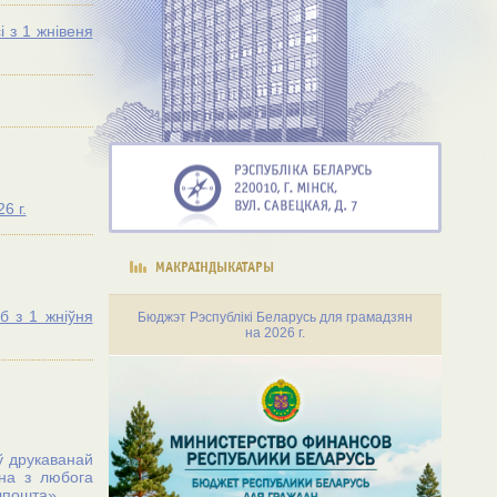
 з 1 жнiвеня
6 г.
МАКРАІНДЫКАТАРЫ
б з 1 жніўня
Бюджэт Рэспублiкi Беларусь для грамадзян
на 2026 г.
ў друкаванай
а з любога
елпошта»