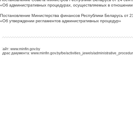
«Об административных процедурах, осуществляемых в отношении 
Постановление Министерства финансов Республики Беларусь от 21
«Об утверждении регламентов административных процедур»
Сайт: www.minfin.gov.by
Адрас дакумента: www.minfin.gov.by/be/activities_jewels/administrative_procedur