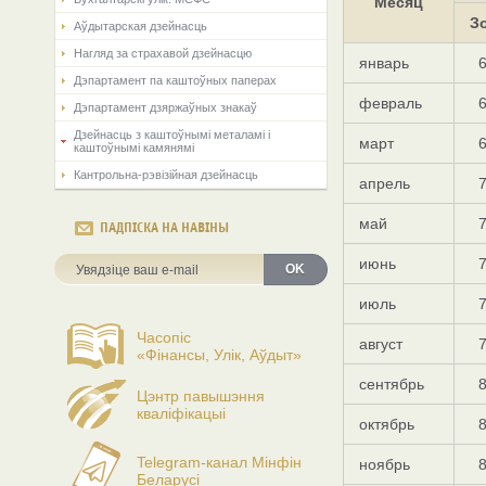
Месяц
З
Аўдытарская дзейнасць
Нагляд за страхавой дзейнасцю
январь
Дэпартамент па каштоўных паперах
февраль
Дэпартамент дзяржаўных знакаў
Дзейнасць з каштоўнымі металамі і
март
каштоўнымі камянямі
Кантрольна-рэвізійная дзейнасць
апрель
май
ПАДПІСКА НА НАВІНЫ
июнь
OK
июль
Часопіс
август
«Фінансы, Улік, Аўдыт»
сентябрь
Цэнтр павышэння
кваліфікацыі
октябрь
Telegram-канал Мінфін
ноябрь
Беларусі