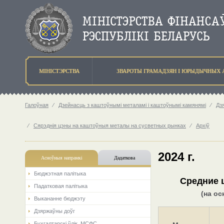
МIНIСТЭРСТВА
ЗВАРОТЫ ГРАМАДЗЯН I ЮРЫДЫЧНЫХ 
Галоўная
⁄
Дзейнасць з каштоўнымі металамі і каштоўнымі камянямі
⁄
Дз
⁄
Сярэднія цэны на каштоўныя металы на сусветных рынках
⁄
Архіў
2024 г.
Асноўныя напрамкi
Дадаткова
Бюджэтная палiтыка
Средние ц
Падатковая палітыка
(на о
Выкананне бюджэту
Дзяржаўны доўг
Бухгалтарскі ўлік. МСФС