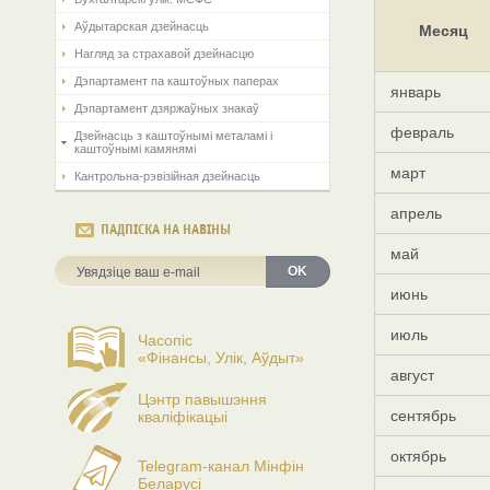
Аўдытарская дзейнасць
Месяц
Нагляд за страхавой дзейнасцю
Дэпартамент па каштоўных паперах
январь
Дэпартамент дзяржаўных знакаў
февраль
Дзейнасць з каштоўнымі металамі і
каштоўнымі камянямі
март
Кантрольна-рэвізійная дзейнасць
апрель
ПАДПІСКА НА НАВІНЫ
май
OK
июнь
июль
Часопіс
«Фінансы, Улік, Аўдыт»
август
Цэнтр павышэння
сентябрь
кваліфікацыі
октябрь
Telegram-канал Мінфін
Беларусі