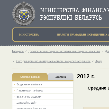
МIНIСТЭРСТВА
ЗВАРОТЫ ГРАМАДЗЯН I ЮРЫДЫЧНЫХ 
Галоўная
⁄
Дзейнасць з каштоўнымі металамі і каштоўнымі камянямі
⁄
Дз
⁄
Сярэднія цэны на каштоўныя металы на сусветных рынках
⁄
Архіў
2012 г.
Асноўныя напрамкi
Дадаткова
Бюджэтная палiтыка
Средние ц
Падатковая палітыка
Выкананне бюджэту
Дзяржаўны доўг
Бухгалтарскі ўлік. МСФС