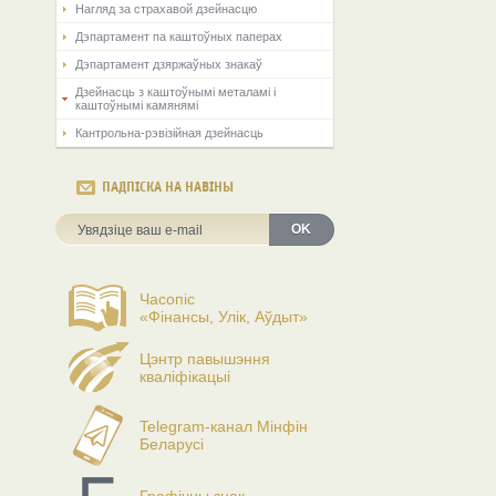
Нагляд за страхавой дзейнасцю
Дэпартамент па каштоўных паперах
Дэпартамент дзяржаўных знакаў
Дзейнасць з каштоўнымі металамі і
каштоўнымі камянямі
Кантрольна-рэвізійная дзейнасць
ПАДПІСКА НА НАВІНЫ
OK
Часопіс
«Фінансы, Улік, Аўдыт»
Цэнтр павышэння
кваліфікацыі
Telegram-канал Мінфін
Беларусі