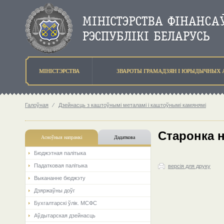
МIНIСТЭРСТВА
ЗВАРОТЫ ГРАМАДЗЯН I ЮРЫДЫЧНЫХ 
Галоўная
⁄
Дзейнасць з каштоўнымі металамі і каштоўнымі камянямі
Старонка 
Асноўныя напрамкi
Дадаткова
Бюджэтная палiтыка
Падатковая палітыка
версія для друку
Выкананне бюджэту
Дзяржаўны доўг
Бухгалтарскі ўлік. МСФС
Аўдытарская дзейнасць