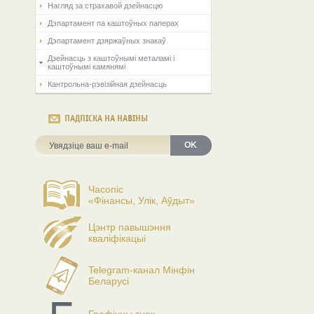
Нагляд за страхавой дзейнасцю
Дэпартамент па каштоўных паперах
Дэпартамент дзяржаўных знакаў
Дзейнасць з каштоўнымі металамі і
каштоўнымі камянямі
Кантрольна-рэвізійная дзейнасць
ПАДПІСКА НА НАВІНЫ
OK
Часопіс
«Фінансы, Улік, Аўдыт»
Цэнтр павышэння
кваліфікацыі
Telegram-канал Мінфін
Беларусі