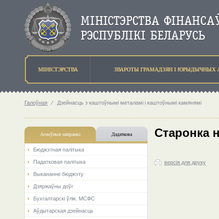
МIНIСТЭРСТВА
ЗВАРОТЫ ГРАМАДЗЯН I ЮРЫДЫЧНЫХ 
Галоўная
⁄
Дзейнасць з каштоўнымі металамі і каштоўнымі камянямі
Старонка 
Асноўныя напрамкi
Дадаткова
Бюджэтная палiтыка
Падатковая палітыка
версія для друку
Выкананне бюджэту
Дзяржаўны доўг
Бухгалтарскі ўлік. МСФС
Аўдытарская дзейнасць