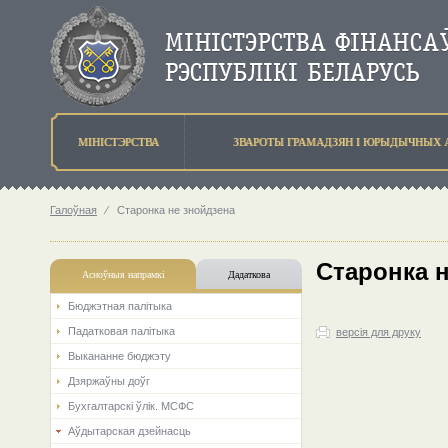
МIНIСТЭРСТВА
ЗВАРОТЫ ГРАМАДЗЯН I ЮРЫДЫЧНЫХ 
Галоўная
⁄
Старонка не знойдзена
Старонка 
Асноўныя напрамкi
Дадаткова
Бюджэтная палiтыка
Падатковая палітыка
версія для друку
Выкананне бюджэту
Дзяржаўны доўг
Бухгалтарскі ўлік. МСФС
Аўдытарская дзейнасць