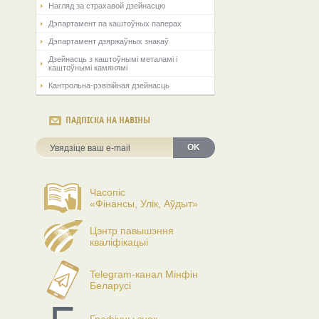
Нагляд за страхавой дзейнасцю
Дэпартамент па каштоўных паперах
Дэпартамент дзяржаўных знакаў
Дзейнасць з каштоўнымі металамі і
каштоўнымі камянямі
Кантрольна-рэвізійная дзейнасць
ПАДПІСКА НА НАВІНЫ
OK
Часопіс
«Фінансы, Улік, Аўдыт»
Цэнтр павышэння
кваліфікацыі
Telegram-канал Мінфін
Беларусі