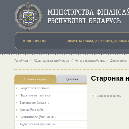
МIНIСТЭРСТВА
ЗВАРОТЫ ГРАМАДЗЯН I ЮРЫДЫЧНЫХ 
Галоўная
⁄
Аўдытарская дзейнасць
⁄
Акты заканадаўства
⁄
Дакументы
Старонка 
Асноўныя напрамкi
Дадаткова
Бюджэтная палiтыка
Падатковая палітыка
версія для друку
Выкананне бюджэту
Дзяржаўны доўг
Бухгалтарскі ўлік. МСФС
Аўдытарская дзейнасць