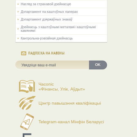
Нагляд за страхавой дзейнасцю
Дэпартамент па каштоўных паперах
Дэпартамент дзяржаўных знакаў
Дзейнасць з каштоўнымі металамі і каштоўнымі
камянямі
Кантрольна-рэвізійная дзейнасць
ПАДПІСКА НА НАВІНЫ
OK
Часопіс
«Фінансы, Улік, Аўдыт»
Цэнтр павышэння кваліфікацыі
Telegram-канал Мінфін Беларусі