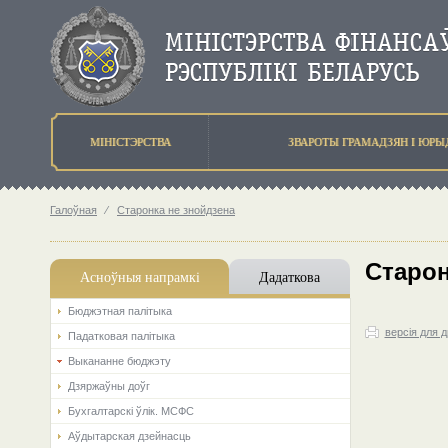
МIНIСТЭРСТВА
ЗВАРОТЫ ГРАМАДЗЯН I ЮР
Галоўная
⁄
Старонка не знойдзена
Старон
Асноўныя напрамкi
Дадаткова
Бюджэтная палiтыка
версія для 
Падатковая палітыка
Выкананне бюджэту
Дзяржаўны доўг
Бухгалтарскі ўлік. МСФС
Аўдытарская дзейнасць