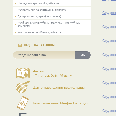
Нагляд за страхавой дзейнасцю
Дэпартамент па каштоўных паперах
Студзен
Дэпартамент дзяржаўных знакаў
Дзейнасць з каштоўнымі металамі і каштоўнымі
камянямі
Студзен
Кантрольна-рэвізійная дзейнасць
Студзен
ПАДПІСКА НА НАВІНЫ
Студзен
OK
Студзен
Часопіс
«Фінансы, Улік, Аўдыт»
Студзень
Цэнтр павышэння кваліфікацыі
Студзень
Telegram-канал Мінфін Беларусі
Студзен