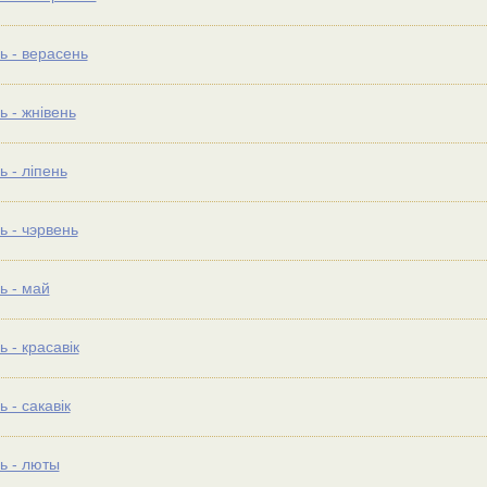
ь - верасень
ь - жнівень
ь - ліпень
ь - чэрвень
ь - май
 - красавік
 - сакавік
ь - люты