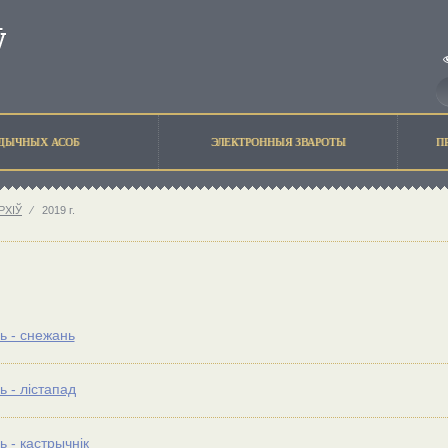
ЫДЫЧНЫХ АСОБ
ЭЛЕКТРОННЫЯ ЗВАРОТЫ
П
РХIЎ
⁄
2019 г.
ь - снежань
ь - лістапад
ь - кастрычнік