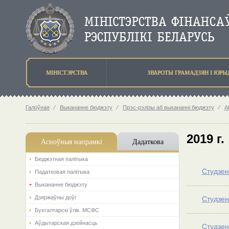
МIНIСТЭРСТВА
ЗВАРОТЫ ГРАМАДЗЯН I ЮР
Галоўная
⁄
Выкананне бюджэту
⁄
Прэс-рэлізы аб выкананні бюджэту
⁄
А
2019 г.
Асноўныя напрамкi
Дадаткова
Бюджэтная палiтыка
Студзен
Падатковая палітыка
Выкананне бюджэту
Дзяржаўны доўг
Студзен
Бухгалтарскі ўлік. МСФС
Аўдытарская дзейнасць
Студзен