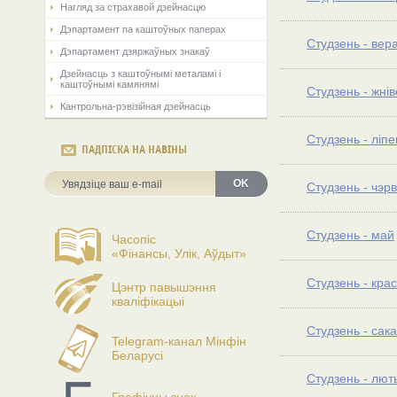
Нагляд за страхавой дзейнасцю
Дэпартамент па каштоўных паперах
Студзень - вер
Дэпартамент дзяржаўных знакаў
Дзейнасць з каштоўнымі металамі і
каштоўнымі камянямі
Студзень - жнi
Кантрольна-рэвізійная дзейнасць
Студзень - лiпе
ПАДПІСКА НА НАВІНЫ
OK
Студзень - чэр
Студзень - май
Часопіс
«Фінансы, Улік, Аўдыт»
Студзень - крас
Цэнтр павышэння
кваліфікацыі
Студзень - сака
Telegram-канал Мінфін
Беларусі
Студзень - лют