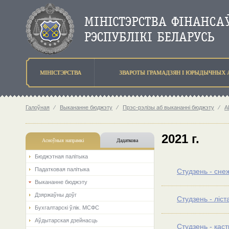
МIНIСТЭРСТВА
ЗВАРОТЫ ГРАМАДЗЯН I ЮРЫДЫЧНЫХ 
Галоўная
⁄
Выкананне бюджэту
⁄
Прэс-рэлізы аб выкананні бюджэту
⁄
А
2021 г.
Асноўныя напрамкi
Дадаткова
Бюджэтная палiтыка
Падатковая палітыка
Студзень - сне
Выкананне бюджэту
Дзяржаўны доўг
Студзень - лiст
Бухгалтарскі ўлік. МСФС
Аўдытарская дзейнасць
Студзень - каст