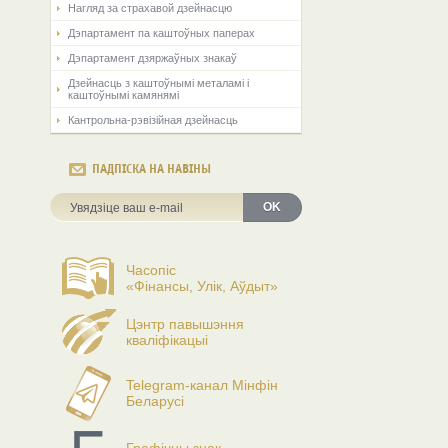
Нагляд за страхавой дзейнасцю
Дэпартамент па каштоўных паперах
Дэпартамент дзяржаўных знакаў
Дзейнасць з каштоўнымі металамі і
каштоўнымі камянямі
Кантрольна-рэвізійная дзейнасць
ПАДПІСКА НА НАВІНЫ
OK
Часопіс
«Фінансы, Улік, Аўдыт»
Цэнтр павышэння
кваліфікацыі
Telegram-канал Мінфін
Беларусі