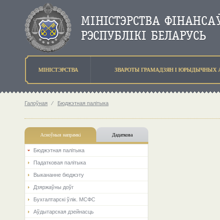
МIНIСТЭРСТВА
ЗВАРОТЫ ГРАМАДЗЯН I ЮРЫДЫЧНЫХ 
Галоўная
⁄
Бюджэтная палiтыка
Асноўныя напрамкi
Дадаткова
Бюджэтная палiтыка
Падатковая палітыка
Выкананне бюджэту
Дзяржаўны доўг
Бухгалтарскі ўлік. МСФС
Аўдытарская дзейнасць