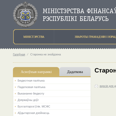
МIНIСТЭРСТВА
ЗВАРОТЫ ГРАМАДЗЯН I ЮР
Галоўная
⁄
Старонка не знойдзена
Старон
Асноўныя напрамкi
Дадаткова
Бюджэтная палiтыка
версія для 
Падатковая палітыка
Выкананне бюджэту
Дзяржаўны доўг
Бухгалтарскі ўлік. МСФС
Аўдытарская дзейнасць