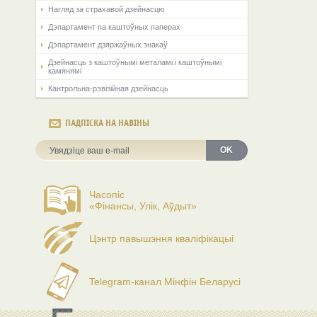
Нагляд за страхавой дзейнасцю
Дэпартамент па каштоўных паперах
Дэпартамент дзяржаўных знакаў
Дзейнасць з каштоўнымі металамі і каштоўнымі
камянямі
Кантрольна-рэвізійная дзейнасць
ПАДПІСКА НА НАВІНЫ
OK
Часопіс
«Фінансы, Улік, Аўдыт»
Цэнтр павышэння кваліфікацыі
Telegram-канал Мінфін Беларусі