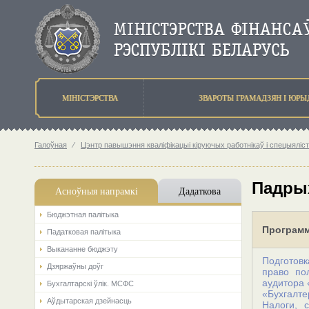
МIНIСТЭРСТВА
ЗВАРОТЫ ГРАМАДЗЯН I ЮР
Галоўная
⁄
Цэнтр павышэння кваліфікацыі кiруючых работнiкаў i спецыялiс
Падрых
Асноўныя напрамкi
Дадаткова
Бюджэтная палiтыка
Програм
Падатковая палітыка
Выкананне бюджэту
Подготов
Дзяржаўны доўг
право по
аудитора 
Бухгалтарскі ўлік. МСФС
«Бухгалте
Аўдытарская дзейнасць
Налоги, 