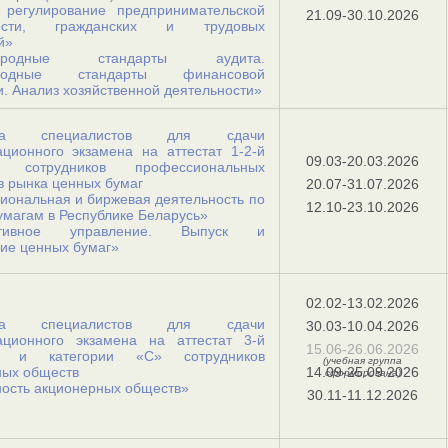
 регулирование предпринимательской
21.09-30.10.2026
ности, гражданских и трудовых
й»
народные стандарты аудита.
ародные стандарты финансовой
и. Анализ хозяйственной деятельности»
овка специалистов для сдачи
ционного экзамена на аттестат 1-2-й
09.03-20.03.2026
ии сотрудников профессиональных
в рынка ценных бумаг
20.07-31.07.2026
ональная и биржевая деятельность по
12.10-23.10.2026
магам в Республике Беларусь»
ативное управление. Выпуск и
ие ценных бумаг»
02.02-13.02.2026
овка специалистов для сдачи
30.03-10.04.2026
ационного экзамена на аттестат 3-й
15.06-26.06.2026
ии и категории «С» сотрудников
(учебная группа
ных обществ
14.09-25.09.2026
сформирована)
ость акционерных обществ»
30.11-11.12.2026