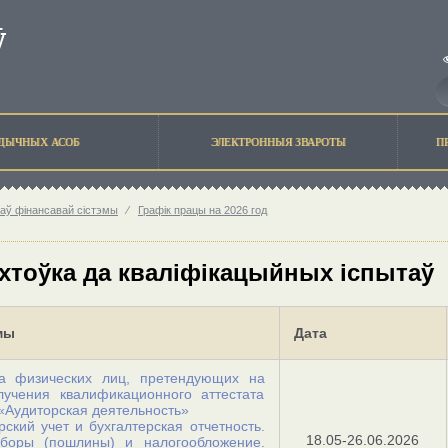
ЫДЫЧНЫХ АСОБ
ЭЛЕКТРОННЫЯ ЗВАРОТЫ
П
таў фiнансавай сiстэмы
⁄
Графiк працы на 2026 год
тоўка да квалiфiкацыйных iспытаў
мы
Дата
ка физических лиц, претендующих на
лучения квалификационного аттестата
«Аудиторская деятельность»
рский учет и бухгалтерская отчетность.
18.05-26.06.2026
сборы (пошлины) и налогообложение.