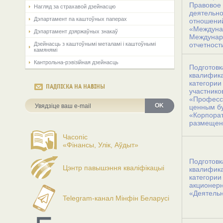
Правовое
Нагляд за страхавой дзейнасцю
деятель
Дэпартамент па каштоўных паперах
отношени
«Между
Дэпартамент дзяржаўных знакаў
Междун
Дзейнасць з каштоўнымі металамі і каштоўнымі
отчетност
камянямі
Кантрольна-рэвізійная дзейнасць
Подгот
квалифика
категор
ПАДПІСКА НА НАВІНЫ
участнико
«Професси
OK
ценным бу
«Корпор
размещен
Часопіс
«Фінансы, Улік, Аўдыт»
Подгот
Цэнтр павышэння кваліфікацыі
квалифик
категор
акционер
«Деятельн
Telegram-канал Мінфін Беларусі