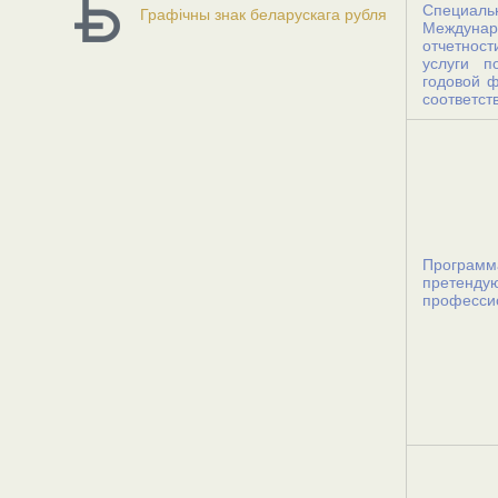
Специаль
Графічны знак беларускага рубля
Междуна
отчетност
услуги п
годовой ф
соответс
Програм
претенду
профессио