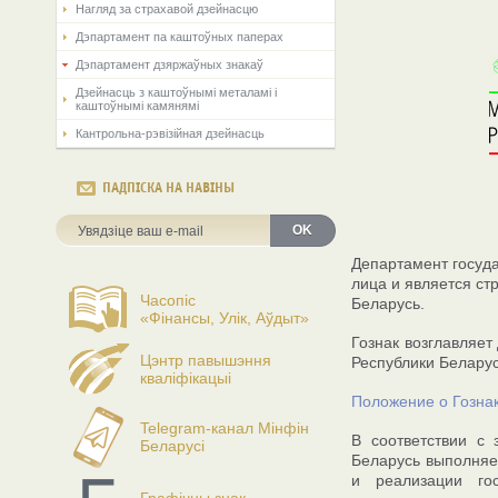
Нагляд за страхавой дзейнасцю
Дэпартамент па каштоўных паперах
Дэпартамент дзяржаўных знакаў
Дзейнасць з каштоўнымі металамі і
каштоўнымі камянямі
Кантрольна-рэвізійная дзейнасць
ПАДПІСКА НА НАВІНЫ
OK
Департамент госуд
лица и является с
Часопіс
Беларусь.
«Фінансы, Улік, Аўдыт»
Гознак возглавляет
Цэнтр павышэння
Республики Беларус
кваліфікацыі
Положение о Гозна
Telegram-канал Мінфін
В соответствии с 
Беларусі
Беларусь выполняе
и реализации го