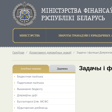
МIНIСТЭРСТВА
ЗВАРОТЫ ГРАМАДЗЯН I ЮРЫДЫЧНЫХ 
Галоўная
⁄
Дэпартамент дзяржаўных знакаў
⁄
Задачы i функцыi Дзяржзна
Задачы i 
Асноўныя напрамкi
Дадаткова
Бюджэтная палiтыка
Падатковая палітыка
Выкананне бюджэту
Дзяржаўны доўг
Бухгалтарскі ўлік. МСФС
Аўдытарская дзейнасць