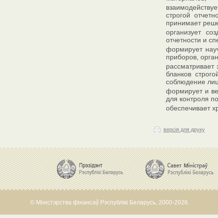
взаимодейству
строгой отчет
принимает реше
организует со
отчетности и с
формирует нау
приборов, орга
рассматривает 
бланков строго
соблюдение лиц
формирует и ве
для контроля п
обеспечивает х
версія для друку
© Міністэрства фінансаў Рэспублікі Беларусь, 2000-2026.