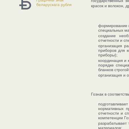
Графічны знак
государственных з
беларускага рубля
красок и волокон, 
формирование и
специальных ма
создание необ
отчетности и с
организация ра
приборов для 
приборы);
координация и 
порядке специа
бланков строгой
организация и 
Гознак в соответст
подготавливае
нормативных пр
отчетности и с
компетенции Го
разрабатывает 
материалов;