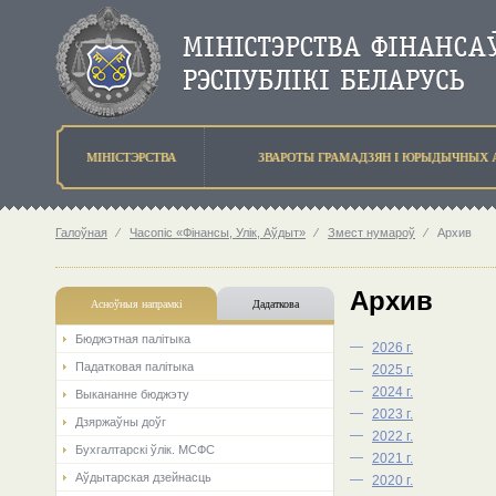
МIНIСТЭРСТВА
ЗВАРОТЫ ГРАМАДЗЯН I ЮРЫДЫЧНЫХ 
Галоўная
⁄
Часопіс «Фінансы, Улік, Аўдыт»
⁄
Змест нумароў
⁄
Архив
Архив
Асноўныя напрамкi
Дадаткова
Бюджэтная палiтыка
—
2026 г.
Падатковая палітыка
—
2025 г.
—
2024 г.
Выкананне бюджэту
—
2023 г.
Дзяржаўны доўг
—
2022 г.
Бухгалтарскі ўлік. МСФС
—
2021 г.
Аўдытарская дзейнасць
—
2020 г.