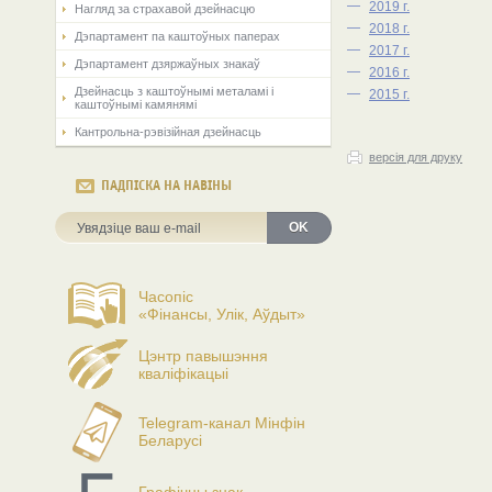
—
2019 г.
Нагляд за страхавой дзейнасцю
—
2018 г.
Дэпартамент па каштоўных паперах
—
2017 г.
Дэпартамент дзяржаўных знакаў
—
2016 г.
Дзейнасць з каштоўнымі металамі і
—
2015 г.
каштоўнымі камянямі
Кантрольна-рэвізійная дзейнасць
версія для друку
ПАДПІСКА НА НАВІНЫ
OK
Часопіс
«Фінансы, Улік, Аўдыт»
Цэнтр павышэння
кваліфікацыі
Telegram-канал Мінфін
Беларусі