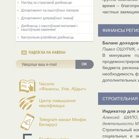
Нагляд за страхавой дзейнасцю
время – благопри
Дэпартамент па каштоўных паперах
частных заемщико
Дэпартамент дзяржаўных знакаў
Дзейнасць з каштоўнымі металамі і
каштоўнымі камянямі
ФИНАНСЫ РЕГИ
Кантрольна-рэвізійная дзейнасць
Баланс доходов
Павел ОШУРИК, н
ПАДПІСКА НА НАВІНЫ
В минувшем год
продемонстриров
OK
бюджета региона
необходимость ф
дополнительных и
Часопіс
«Фінансы, Улік, Аўдыт»
СТРОИТЕЛЬНАЯ
Цэнтр павышэння
кваліфікацыі
Индикатор для 
Алексей ШИЛО,
Telegram-канал Мінфін
деятельности М
Беларусі
Строительный ком
социальных и э