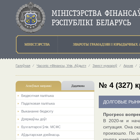
МIНIСТЭРСТВА
ЗВАРОТЫ ГРАМАДЗЯН I ЮРЫДЫЧНЫХ 
Галоўная
⁄
Часопіс «Фінансы, Улік, Аўдыт»
⁄
Змест нумароў
⁄
Архив
⁄
№ 4 (327) к
Асноўныя напрамкi
Дадаткова
Бюджэтная палiтыка
ДОЛГОВЫЕ РЫН
Падатковая палітыка
Выкананне бюджэту
Прогресс вопре
Дзяржаўны доўг
В 2020-м и нач
ситуация. Она ок
Бухгалтарскі ўлік. МСФС
произошло. По оц
Аўдытарская дзейнасць
группа компаний