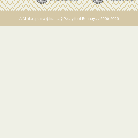
© Міністэрства фінансаў Рэспублікі Беларусь, 2000-2026.