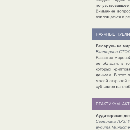
почувствовавшее
Внимание вопрос
воплощаться в ре
НАУЧНЫЕ ПУБЛ
Беларусь на ми
Екатерина СТОЛ
Развитие мирово
ее области, в т
которых криптов
деньгам. В этот 
малой открытой э
субъектов на гло
ПРАКТИКУМ. АК
Аудиторская де
Светлана ЛУЗГИН
аудита Министе