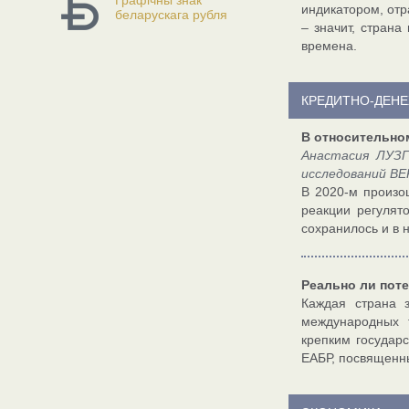
Графічны знак
индикатором, отр
беларускага рубля
– значит, стран
времена.
КРЕДИТНО-ДЕН
В относительно
Анастасия ЛУЗГ
исследований B
В 2020-м произо
реакции регулят
сохранилось и в 
Реально ли пот
Каждая страна 
международных 
крепким государ
ЕАБР, посвященн