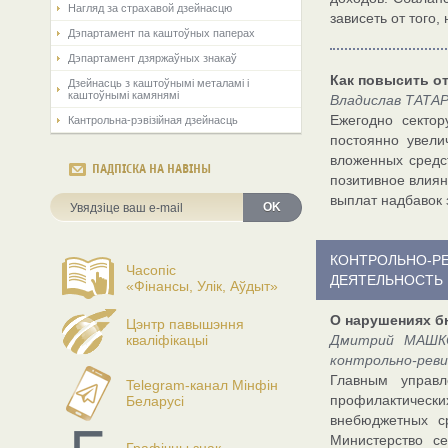
Нагляд за страхавой дзейнасцю
зависеть от того
Дэпартамент па каштоўных паперах
Дэпартамент дзяржаўных знакаў
Как повысить от
Дзейнасць з каштоўнымі металамі і
каштоўнымі камянямі
Владислав ТАТА
Ежегодно секто
Кантрольна-рэвізійная дзейнасць
постоянно увели
вложенных средс
ПАДПІСКА НА НАВІНЫ
позитивное влиян
выплат надбавок 
OK
КОНТРОЛЬНО-Р
Часопіс
ДЕЯТЕЛЬНОСТЬ
«Фінансы, Улік, Аўдыт»
О нарушениях б
Цэнтр павышэння
кваліфікацыі
Дмитрий МАШКО,
контрольно-реви
Главным управ
Telegram-канал Мінфін
профилактичес
Беларусі
внебюджетных с
Министерство се