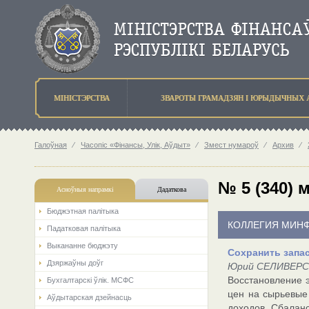
МIНIСТЭРСТВА
ЗВАРОТЫ ГРАМАДЗЯН I ЮРЫДЫЧНЫХ 
Галоўная
⁄
Часопіс «Фінансы, Улік, Аўдыт»
⁄
Змест нумароў
⁄
Архив
⁄
№ 5 (340) 
Асноўныя напрамкi
Дадаткова
Бюджэтная палiтыка
КОЛЛЕГИЯ МИН
Падатковая палітыка
Выкананне бюджэту
Сохранить запа
Дзяржаўны доўг
Юрий СЕЛИВЕРСТ
Восстановление э
Бухгалтарскі ўлік. МСФС
цен на сырьевые
Аўдытарская дзейнасць
доходов. Сбалан