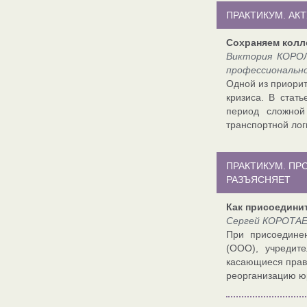
ПРАКТИКУМ. АК
Сохраняем колл
Виктория КОРОЛ
профессионально
Одной из приорит
кризиса. В стат
период сложной
транспортной лог
ПРАКТИКУМ. П
РАЗЪЯСНЯЕТ
Как присоедини
Сергей КОРОТАЕВ
При присоединен
(ООО), учредит
касающиеся право
реорганизацию ю