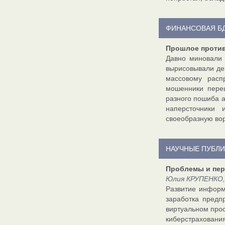
ФИНАНСОВАЯ Б
Прошлое против
Давно миновали 
вырисовывали ден
массовому расп
мошенники пере
разного пошиба а
наперсточники
своеобразную вор
НАУЧНЫЕ ПУБЛ
Проблемы и пер
Юлия КРУПЕНКО, 
Развитие информ
заработка предп
виртуальном прос
киберстрахования