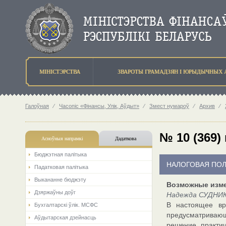
МIНIСТЭРСТВА
ЗВАРОТЫ ГРАМАДЗЯН I ЮРЫДЫЧНЫХ 
Галоўная
⁄
Часопіс «Фінансы, Улік, Аўдыт»
⁄
Змест нумароў
⁄
Архив
⁄
№ 10 (369)
Асноўныя напрамкi
Дадаткова
Бюджэтная палiтыка
НАЛОГОВАЯ ПО
Падатковая палітыка
Выкананне бюджэту
Возможные изме
Дзяржаўны доўг
Надежда СУДНИК,
В настоящее вр
Бухгалтарскі ўлік. МСФС
предусматриваю
Аўдытарская дзейнасць
решение практи