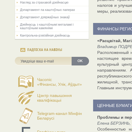
Нагляд за страхавой дзейнасцю
налогов и улучш
Дэпартамент па каштоўных паперах
меры, реализован
Дэпартамент дзяржаўных знакаў
Дзейнасць з каштоўнымі металамі і
каштоўнымі камянямі
ФИНАНСЫ РЕГИ
Кантрольна-рэвізійная дзейнасць
«Расцвiтай, Маг
Владимир ПОДРЕБ
ПАДПІСКА НА НАВІНЫ
Расположенный н
настоящее врем
OK
культурный цен
направлениям. 
республиканского
Часопіс
жилищной, транс
«Фінансы, Улік, Аўдыт»
Главным инструм
Цэнтр павышэння
кваліфікацыі
ЦЕННЫЕ БУМАГ
Telegram-канал Мінфін
Проблемы и пер
Беларусі
Елена БЕРЗИНЬ, 
Особенностью н