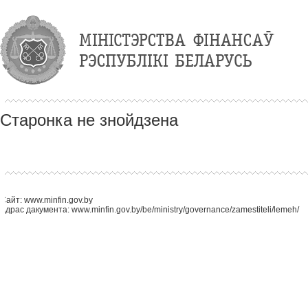
Старонка не знойдзена
Сайт: www.minfin.gov.by
Адрас дакумента: www.minfin.gov.by/be/ministry/governance/zamestiteli/lemeh/