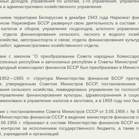
нных доходов, управления по штатам, 1-го управления, управлен
а и административно-хозяйственного управления.
нием территории Белоруссии в декабре 1943 года Наркомат фина
нске Наркомфин БССР развернул свою деятельность в составе: 
 налогов и сборов; управления госдоходов, штатного управлен
; отдела финансирования сельского, лесного и водного хозя
озяйства, автотранспорта и связи; отдела финансирования культу
работ; административно-хозяйственного отдела.
твии с законом “О преобразовании Совета народных Комисса
союзных республик и автономных республик в Советы Министров
ародный комиссариат финансов БССР был преобразован в Минист
1952—1965 гг. структура Министерства финансов БССР прете
м, утвержденным Советом Министров БССР, постановлением
ния сельского хозяйства, ликвидировано управление по госпос
управлению финансирования культуры, здравоохранения и социа
именовано в управление налогов и заготовок, а в 1959 году оно б
вии с постановлением Совета Министров СССР от 3.05.1956 г. № 
Министерства финансов СССР в ведение министерств финансов с
06.1956 г. образовал в составе Министерства финансов БССР к
 контролю за исполнением государственного бюджета, а также 
, учреждений и организаций.