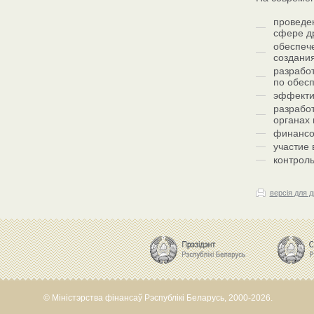
проведе
сфере др
обеспеч
создания
разрабо
по обес
эффекти
разработ
органах 
финансо
участие 
контроль
версія для 
© Міністэрства фінансаў Рэспублікі Беларусь, 2000-2026.