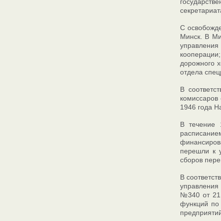
государстве
секретариат
С освобожде
Минск. В Ми
управления
кооперации
дорожного х
отдела спец
В соответс
комиссаров 
1946 года Н
В течение 
расписание
финансирова
перешли к 
сборов пере
В соответст
управления 
№340 от 21.
функций по
предприятий