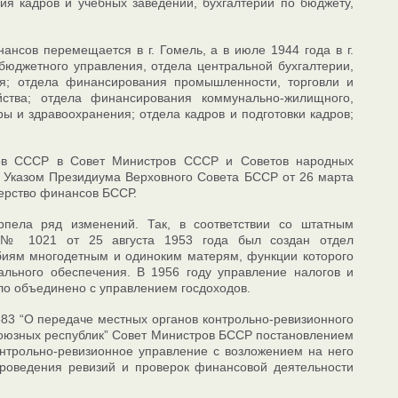
ия кадров и учебных заведений, бухгалтерии по бюджету,
нсов перемещается в г. Гомель, а в июле 1944 года в г.
бюджетного управления, отдела центральной бухгалтерии,
ия; отдела финансирования промышленности, торговли и
йства; отдела финансирования коммунально-жилищного,
ры и здравоохранения; отдела кадров и подготовки кадров;
ров СССР в Совет Министров СССР и Советов народных
” Указом Президиума Верховного Совета БССР от 26 марта
ерство финансов БССР.
рпела ряд изменений. Так, в соответствии со штатным
 № 1021 от 25 августа 1953 года был создан отдел
обиям многодетным и одиноким матерям, функции которого
льного обеспечения. В 1956 году управление налогов и
ыло объединено с управлением госдоходов.
583 “О передаче местных органов контрольно-ревизионного
оюзных республик” Совет Министров БССР постановлением
онтрольно-ревизионное управление с возложением на него
проведения ревизий и проверок финансовой деятельности