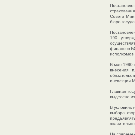
Постановле
страхования
Совета Мини
бюро госуда
Постановлен
190 утвер
осуществлят
финансов БС
исполкомов 
В мае 1990 
внесения п
обязательст
инспекции М
Главная гос
выделена из
В условиях 
выбора фор
предъявлят
значительно
На современ