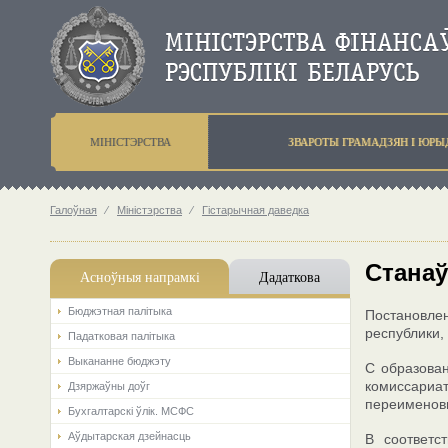
МIНIСТЭРСТВА
ЗВАРОТЫ ГРАМАДЗЯН I ЮР
Галоўная
⁄
Мiнiстэрства
⁄
Гістарычная даведка
Стана
Асноўныя напрамкi
Дадаткова
Бюджэтная палiтыка
Постановлен
республики,
Падатковая палітыка
Выкананне бюджэту
С образова
комиссариат
Дзяржаўны доўг
переименовы
Бухгалтарскі ўлік. МСФС
Аўдытарская дзейнасць
В соответс