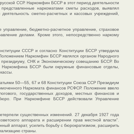
усской ССР. Наркомфин БССР в этот период деятельности
 представленные наркоматами сметы расходов, выявлял
л деятельность сметно-расчетных и кассовых учреждений,
е управление, бюджетно-расчетное управление, страховое
равление делами. Кроме этого, непосредственно наркому
Конституции СССР и согласно Конституции БССР утвердила
м Положением Наркомфин БССР являлся органом Народного
 президиуму, СНК и Экономическому совещанию БССР. Во
ми Наркомфина БССР были окружные финансовые отделы,
кассы.
татьями 50—55, 67 и 68 Конституции Союза ССР Президиум
номоченного Наркомата финансов РСФСР. Положение ввело
логового, государственных доходов, местных финансов и
о бюро. При Наркомфине БССР действовали Управление
ретерпели существенных изменений. 27 декабря 1927 года
ветского аппарата и расширении прав местной власти”.
нный аппарат, усилить борьбу с бюрократизмом, расширить
иализацию страны.