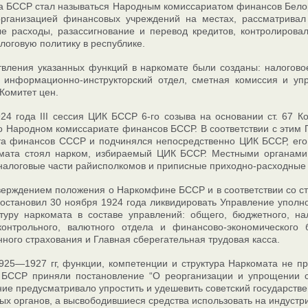
 БССР стал называться Народным комиссариатом финансов Белор
организацией финансовых учреждений на местах, рассматривал
е расходы, разассигнование и перевод кредитов, контролирова
логовую политику в республике.
вления указанных функций в наркомате были созданы: налогово
, информационно-инструкторский отдел, сметная комиссия и уп
Комитет цен.
24 года III сессия ЦИК БССР 6-го созыва на основании ст. 67 
о Народном комиссариате финансов БССР. В соответствии с эти
та финансов СССР и подчинялся непосредственно ЦИК БССР, его
омата стоял нарком, избираемый ЦИК БССР. Местными органа
алоговые части райисполкомов и приписные приходно-расходные 
тверждением положения о Наркомфине БССР и в соответствии со с
остановил 30 ноября 1924 года ликвидировать Управление упол
туру наркомата в составе управлений: общего, бюджетного, на
контрольного, валютного отдела и финансово-экономическог
нного страхования и Главная сберегательная трудовая касса.
925—1927 гг, функции, компетенции и структура Наркомата не п
БССР приняли постановление “О реорганизации и упрощении со
ие предусматривало упростить и удешевить советский государстве
ых органов, а высвободившиеся средства использовать на индустр