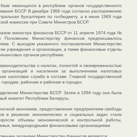
азе имеющихся в республике органов государственного
ования БССР. В декабре 1968 года согласно распоряжению
ральная бухгалтерия по госбюджету, а в июне 1969 года
ской комиссии при Совете Министров БССР.
иказом министра финансов БССР от 11 апреля 1974 года №
о Положению Министерству финансов предписывалось
блике. С выходом указанного постановления Министерство
гие учреждения и организации, а также финансовые отделы
инансовых органов республики.
законодательства о налогах, полнотой и своевременностью
, организаций и населения за выполнением налоговых
ая налоговая служба в составе: Главной государственной
 городам, районам и районам в городах.
азделение Министерства БССР. Затем в 1994 году она была
вый комитет Республики Беларусь.
рыночной экономике, предоставления предприятиям свободы
ов в решении экономических и социальных задач стали
озросли объемы экономической и контрольной работы,
рубежья, международными финансовыми организациями.
новными задачами Министерства финансов являются: