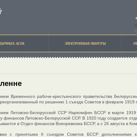
ЫДЫЧНЫХ АСОБ
ЭЛЕКТРОННЫЯ ЗВАРОТЫ
П
ўленне
ием Временного рабоче-крестьянского правительства Белорусси
 реорганизованный по решению 1 съезда Советов в феврале 1919 
нием Литовско-Белорусской ССР Наркомфин БССР в марте 1919 
у финансов Литовско-Белорусской ССР. В 1920 году создается отд
вается в Отдел финансов Военревкома БССР, а с 26 августа в Ко
твии с принятыми II съездом Советов БССР дополнениями к