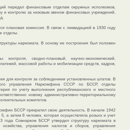
ций передал финансовым отделам окружных исполкомов,
ору и контролю за низовым звеном финансовых учреждений,
д.
я плановая комиссия. В связи с ликвидацией в 1930 году
е отделы.
труктуры наркомата. В основу ее построения был положен
контроля, сводно-плановый, научно-экономический,
платежей, массовой работы и мобилизации средств, кадров,
ия для контроля за соблюдением установленных штатов. В
онного управления Наркомфина СССР по БССР, отделы
терия по учету выполнения республиканского и местного
оответственно новому административно-территориальному
полнительных комитетов.
комфин БССР прекратил свою деятельность. В начале 1942
, а затем 8 человек, которая осуществляла розыск и учет
43 года Совнарком БССР утвердил структуру наркомата в
 хозяйства, управления налогов и сборов, управления