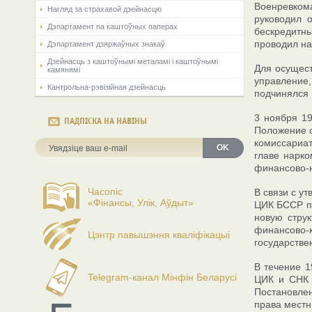
Военревкома
Нагляд за страхавой дзейнасцю
руководил 
Дэпартамент па каштоўных паперах
бескредитны
проводил на
Дэпартамент дзяржаўных знакаў
Дзейнасць з каштоўнымі металамі і каштоўнымі
Для осущест
камянямі
управление
Кантрольна-рэвізійная дзейнасць
подчинялся 
3 ноября 19
ПАДПІСКА НА НАВІНЫ
Положение 
комиссариа
OK
главе нарк
финансово-н
Часопіс
В связи с у
«Фінансы, Улік, Аўдыт»
ЦИК БССР п
новую струк
финансово-
Цэнтр павышэння кваліфікацыі
государстве
В течение 1
Telegram-канал Мінфін Беларусі
ЦИК и СНК 
Постановлен
права местн