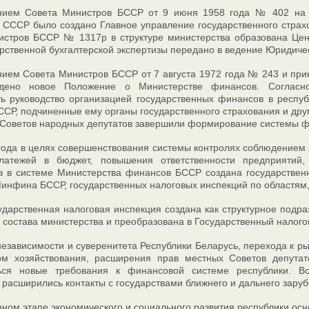
нием Совета Министров БССР от 9 июня 1958 года № 402 на б
 СССР было создано Главное управление государственного страх
стров БССР № 1317р в структуре министерства образована Цент
рственной бухгалтерской экспертизы передано в ведение Юридиче
ием Совета Министров БССР от 7 августа 1972 года № 243 и пр
ждено новое Положение о Министерстве финансов. Согласн
ь руководство организацией государственных финансов в респу
СР, подчиненные ему органы государственного страхования и дру
Советов народных депутатов завершили формирование системы ф
года в целях совершенствования системы контролях соблюдением 
латежей в бюджет, повышения ответственности предприятий
в в системе Министерства финансов БССР создана государственн
инфина БССР, государственных налоговых инспекций по областям,
ударственная налоговая инспекция создана как структурное подр
 состава министерства и преобразована в Государственный налого
независимости и суверенитета Республики Беларусь, перехода к 
м хозяйствования, расширения прав местных Советов депутат
ься новые требования к финансовой системе республики. В
 расширились контакты с государствами ближнего и дальнего за
ном этапе экономического и социального развития республики ос