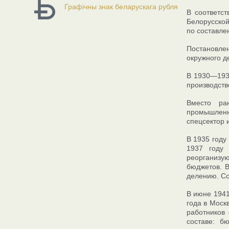
Графічны знак беларускага рубля
В соответс
Белорусской
по составле
Постановлен
окружного д
В 1930—1931
производств
Вместо ран
промышленно
спецсектор и
В 1935 году
1937 году 
реорганизую
бюджетов. 
делению. Со
В июне 1941
года в Моск
работников
составе: б