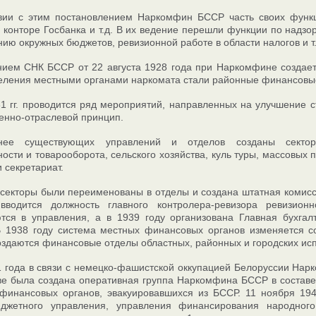
твии с этим постановлением Наркомфин БССР часть своих функ
 конторе Госбанка и т.д. В их ведение перешли функции по надз
нию окружных бюджетов, ревизионной работе в области налогов и т.
ием СНК БССР от 22 августа 1928 года при Наркомфине создаетс
еления местными органами наркомата стали районные финансовы
 гг. проводится ряд мероприятий, направленных на улучшение с
енно-отраслевой принцип.
ее существующих управлений и отделов созданы секторы: 
сти и товарооборота, сельского хозяйства, куль туры, массовых 
 секретариат.
 секторы были переименованы в отделы и создана штатная комисс
вводится должность главного контролера-ревизора ревизи
тся в управления, а в 1939 году организована Главная бухгал
В 1938 году система местных финансовых органов изменяется с
здаются финансовые отделы областных, районных и городских ис
 года в связи с немецко-фашистской оккупацией Белоруссии Нар
ве была создана оперативная группа Наркомфина БССР в составе 5
 финансовых органов, эвакуировавшихся из БССР. 11 ноября 19
юджетного управления, управления финансирования народного