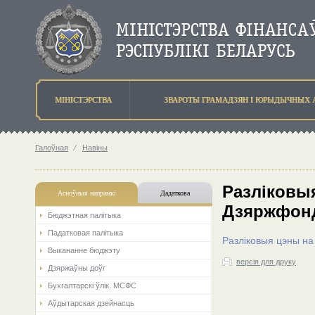
МIНIСТЭРСТВА
ЗВАРОТЫ ГРАМАДЗЯН I ЮРЫДЫЧНЫХ 
Галоўная
⁄
Навіны
Разліковы
Асноўныя напрамкi
Дадаткова
Дзяржфонд 
Бюджэтная палiтыка
Падатковая палітыка
Разліковыя цэны на
Выкананне бюджэту
версія для друку
Дзяржаўны доўг
Бухгалтарскі ўлік. МСФС
Аўдытарская дзейнасць