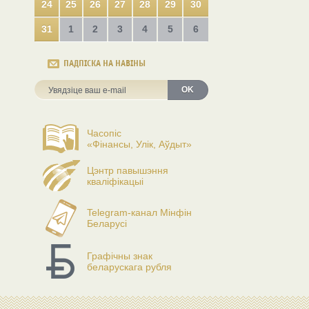
24
25
26
27
28
29
30
31
1
2
3
4
5
6
ПАДПІСКА НА НАВІНЫ
OK
Часопіс
«Фінансы, Улік, Аўдыт»
Цэнтр павышэння
кваліфікацыі
Telegram-канал Мінфін
Беларусі
Графічны знак
беларускага рубля