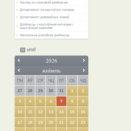
Нагляд за страхавой дзейнасцю
Дэпартамент па каштоўных паперах
Дэпартамент дзяржаўных знакаў
Дзейнасць з каштоўнымі металамі і
каштоўнымі камянямі
Кантрольна-рэвізійная дзейнасць
АРХІЎ
2026
жнівень
ПН
АЎ
СР
ЧЦ
ПТ
СБ
НД
27
28
29
30
31
1
2
3
4
5
6
7
8
9
10
11
12
13
14
15
16
17
18
19
20
21
22
23