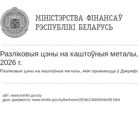
Разліковыя цэны на каштоўныя металы,
2026 г.
Разліковыя цэны на каштоўныя металы, якія прымаюцца ў Дзяржфон
Сайт: www.minfin.gov.by
Адрас дакумента: www.minfin.gov.by/be/news/3f2db23bb6694e08.html