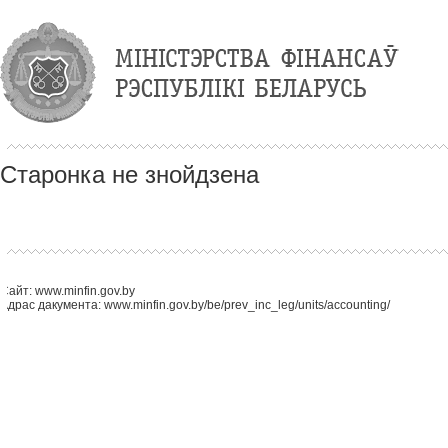
Старонка не знойдзена
Сайт: www.minfin.gov.by
Адрас дакумента: www.minfin.gov.by/be/prev_inc_leg/units/accounting/