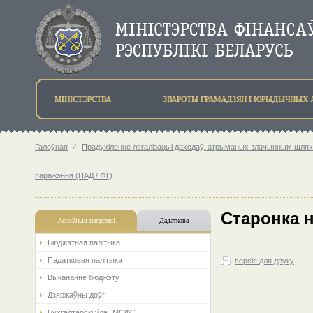
МIНIСТЭРСТВА
ЗВАРОТЫ ГРАМАДЗЯН I ЮРЫДЫЧНЫХ 
Галоўная
⁄
Прадухіленне легалізацыі даходаў, атрыманых злачынным шлях
паражэння (ПАД / ФТ)
Старонка 
Асноўныя напрамкi
Дадаткова
Бюджэтная палiтыка
Падатковая палітыка
версія для друку
Выкананне бюджэту
Дзяржаўны доўг
Бухгалтарскі ўлік. МСФС