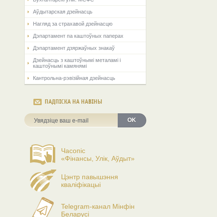
Аўдытарская дзейнасць
Нагляд за страхавой дзейнасцю
Дэпартамент па каштоўных паперах
Дэпартамент дзяржаўных знакаў
Дзейнасць з каштоўнымі металамі і
каштоўнымі камянямі
Кантрольна-рэвізійная дзейнасць
ПАДПІСКА НА НАВІНЫ
OK
Часопіс
«Фінансы, Улік, Аўдыт»
Цэнтр павышэння
кваліфікацыі
Telegram-канал Мінфін
Беларусі