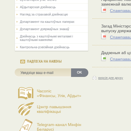
замежнай валю
Аўдытарская дзейнасць
Спампавац
Нагляд за страхавой дзейнасцю
Дэпартамент па каштоўных паперах
Загад Міністэр
Дэпартамент дзяржаўных знакаў
выпуску дзяржа
Дзейнасць з каштоўнымі металамі і
Спампавац
каштоўнымі камянямі
Кантрольна-рэвізійная дзейнасць
Дадзеныя аб цэ
Спампавац
ПАДПІСКА НА НАВІНЫ
OK
версія для друку
Часопіс
«Фінансы, Улік, Аўдыт»
Цэнтр павышэння
кваліфікацыі
Telegram-канал Мінфін
Беларусі