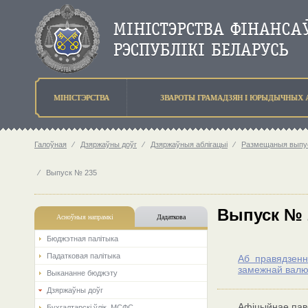
МIНIСТЭРСТВА
ЗВАРОТЫ ГРАМАДЗЯН I ЮРЫДЫЧНЫХ 
Галоўная
⁄
Дзяржаўны доўг
⁄
Дзяржаўныя аблігацыі
⁄
Размещаныя выпус
⁄
Выпуск № 235
Выпуск № 
Асноўныя напрамкi
Дадаткова
Бюджэтная палiтыка
Падатковая палітыка
Аб правядзенн
замежнай валю
Выкананне бюджэту
Дзяржаўны доўг
Афіцыйнае паве
Бухгалтарскі ўлік. МСФС