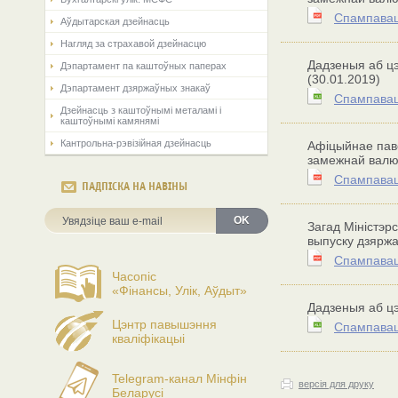
Спампавац
Аўдытарская дзейнасць
Нагляд за страхавой дзейнасцю
Дадзеныя аб цэ
Дэпартамент па каштоўных паперах
(30.01.2019)
Дэпартамент дзяржаўных знакаў
Спампавац
Дзейнасць з каштоўнымі металамі і
каштоўнымі камянямі
Кантрольна-рэвізійная дзейнасць
Афіцыйнае паве
замежнай вал
Спампавац
ПАДПІСКА НА НАВІНЫ
OK
Загад Міністэр
выпуску дзяржа
Спампавац
Часопіс
«Фінансы, Улік, Аўдыт»
Дадзеныя аб цэ
Цэнтр павышэння
Спампавац
кваліфікацыі
Telegram-канал Мінфін
версія для друку
Беларусі