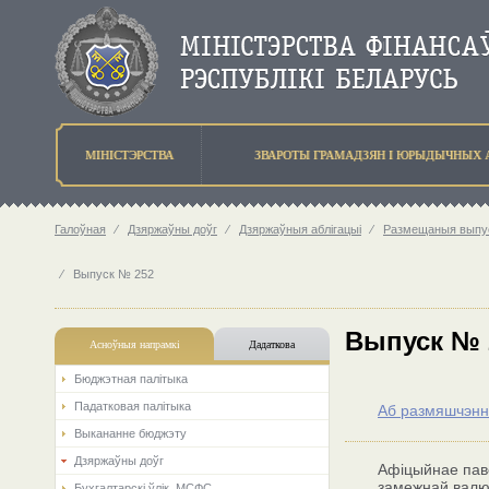
МIНIСТЭРСТВА
ЗВАРОТЫ ГРАМАДЗЯН I ЮРЫДЫЧНЫХ 
Галоўная
⁄
Дзяржаўны доўг
⁄
Дзяржаўныя аблігацыі
⁄
Размещаныя выпус
⁄
Выпуск № 252
Выпуск № 
Асноўныя напрамкi
Дадаткова
Бюджэтная палiтыка
Падатковая палітыка
Аб размяшчэнн
Выкананне бюджэту
Дзяржаўны доўг
Афіцыйнае паве
замежнай валю
Бухгалтарскі ўлік. МСФС