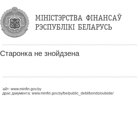
Старонка не знойдзена
Сайт: www.minfin.gov.by
Адрас дакумента: www.minfin.gov.by/be/public_debt/bonds/outside/