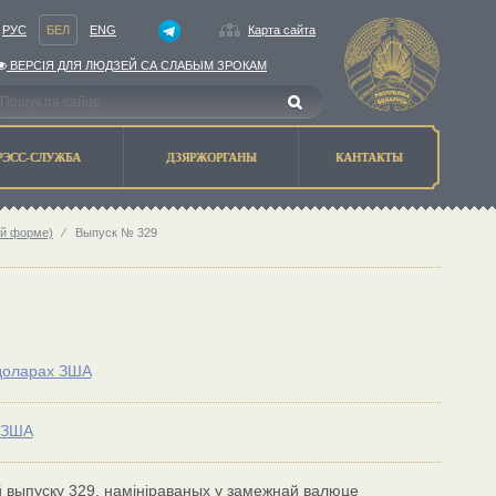
РУС
БЕЛ
ENG
Карта сайта
ВЕРСIЯ ДЛЯ ЛЮДЗЕЙ СА СЛАБЫМ ЗРОКАМ
РЭСС-СЛУЖБА
ДЗЯРЖОРГАНЫ
КАНТАКТЫ
ай форме)
⁄
Выпуск № 329
 доларах ЗША
х ЗША
 выпуску 329, намініраваных у замежнай валюце