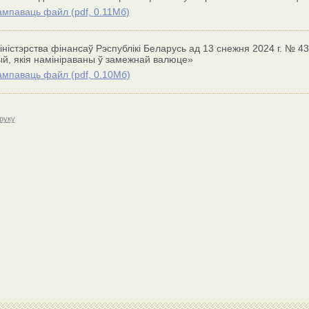
мпаваць файл (
pdf,
0.11Мб)
іністэрства фінансаў Рэспублікі Беларусь ад 13 снежня 2024 г. № 
ый, якія намініраваны ў замежнай валюце»
мпаваць файл (
pdf,
0.10Мб)
друку