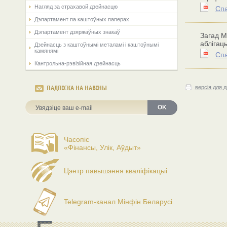
Нагляд за страхавой дзейнасцю
Спа
Дэпартамент па каштоўных паперах
Дэпартамент дзяржаўных знакаў
Загад М
аблігац
Дзейнасць з каштоўнымі металамі і каштоўнымі
камянямі
Спа
Кантрольна-рэвізійная дзейнасць
версія для 
ПАДПІСКА НА НАВІНЫ
OK
Часопіс
«Фінансы, Улік, Аўдыт»
Цэнтр павышэння кваліфікацыі
Telegram-канал Мінфін Беларусі