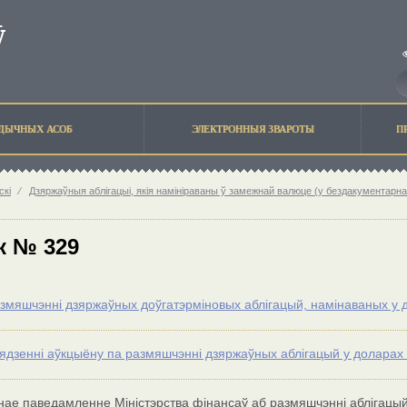
ЫДЫЧНЫХ АСОБ
ЭЛЕКТРОННЫЯ ЗВАРОТЫ
П
кі
⁄
Дзяржаўныя аблігацыі, якія намініраваны ў замежнай валюце (у бездакументарн
к № 329
змяшчэннi дзяржаўных доўгатэрмiновых аблігацый, намінаваных у
ядзенні аўкцыёну па размяшчэнні дзяржаўных аблігацый у долара
ае паведамленне Міністэрства фінансаў аб размяшчэнні аблігацый