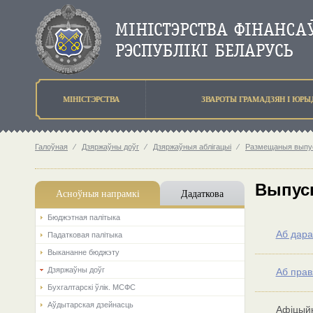
МIНIСТЭРСТВА
ЗВАРОТЫ ГРАМАДЗЯН I ЮР
Галоўная
⁄
Дзяржаўны доўг
⁄
Дзяржаўныя аблігацыі
⁄
Размещаныя выпус
Выпус
Асноўныя напрамкi
Дадаткова
Бюджэтная палiтыка
Аб дара
Падатковая палітыка
Выкананне бюджэту
Дзяржаўны доўг
Аб прав
Бухгалтарскі ўлік. МСФС
Аўдытарская дзейнасць
Афіцыйн