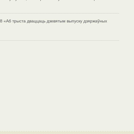
438 «Аб трыста дваццаць дзевятым выпуску дзяржаўных