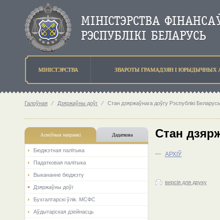
МIНIСТЭРСТВА
ЗВАРОТЫ ГРАМАДЗЯН I ЮРЫДЫЧНЫХ 
Галоўная
⁄
Дзяржаўны доўг
⁄
Стан дзяржаўнага доўгу Рэспублікі Беларус
Стан дзярж
Асноўныя напрамкi
Дадаткова
Бюджэтная палiтыка
—
АРХIЎ
Падатковая палітыка
Выкананне бюджэту
версія для друку
Дзяржаўны доўг
Бухгалтарскі ўлік. МСФС
Аўдытарская дзейнасць