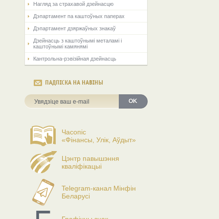
Нагляд за страхавой дзейнасцю
Дэпартамент па каштоўных паперах
Дэпартамент дзяржаўных знакаў
Дзейнасць з каштоўнымі металамі і
каштоўнымі камянямі
Кантрольна-рэвізійная дзейнасць
ПАДПІСКА НА НАВІНЫ
OK
Часопіс
«Фінансы, Улік, Аўдыт»
Цэнтр павышэння
кваліфікацыі
Telegram-канал Мінфін
Беларусі