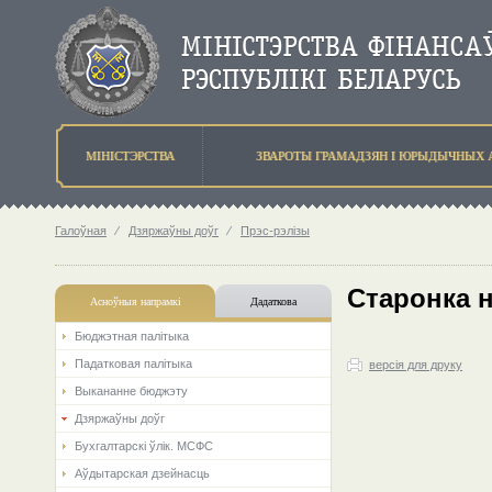
МIНIСТЭРСТВА
ЗВАРОТЫ ГРАМАДЗЯН I ЮРЫДЫЧНЫХ 
Галоўная
⁄
Дзяржаўны доўг
⁄
Прэс-рэлізы
Старонка 
Асноўныя напрамкi
Дадаткова
Бюджэтная палiтыка
Падатковая палітыка
версія для друку
Выкананне бюджэту
Дзяржаўны доўг
Бухгалтарскі ўлік. МСФС
Аўдытарская дзейнасць