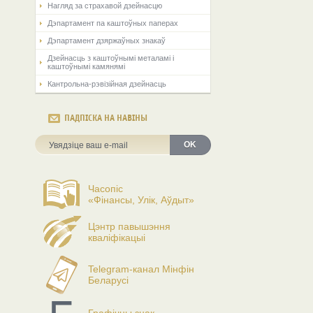
Нагляд за страхавой дзейнасцю
Дэпартамент па каштоўных паперах
Дэпартамент дзяржаўных знакаў
Дзейнасць з каштоўнымі металамі і
каштоўнымі камянямі
Кантрольна-рэвізійная дзейнасць
ПАДПІСКА НА НАВІНЫ
OK
Часопіс
«Фінансы, Улік, Аўдыт»
Цэнтр павышэння
кваліфікацыі
Telegram-канал Мінфін
Беларусі