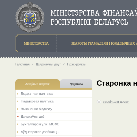
МIНIСТЭРСТВА
ЗВАРОТЫ ГРАМАДЗЯН I ЮРЫДЫЧНЫХ 
Галоўная
⁄
Дзяржаўны доўг
⁄
Прэс-рэлізы
Старонка 
Асноўныя напрамкi
Дадаткова
Бюджэтная палiтыка
Падатковая палітыка
версія для друку
Выкананне бюджэту
Дзяржаўны доўг
Бухгалтарскі ўлік. МСФС
Аўдытарская дзейнасць