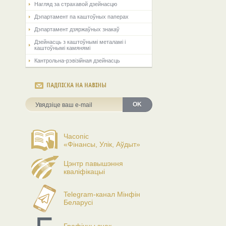
Нагляд за страхавой дзейнасцю
Дэпартамент па каштоўных паперах
Дэпартамент дзяржаўных знакаў
Дзейнасць з каштоўнымі металамі і
каштоўнымі камянямі
Кантрольна-рэвізійная дзейнасць
ПАДПІСКА НА НАВІНЫ
OK
Часопіс
«Фінансы, Улік, Аўдыт»
Цэнтр павышэння
кваліфікацыі
Telegram-канал Мінфін
Беларусі