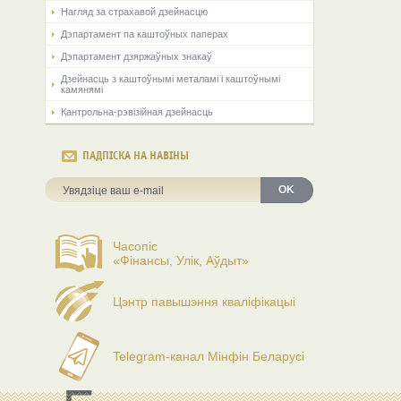
Нагляд за страхавой дзейнасцю
Дэпартамент па каштоўных паперах
Дэпартамент дзяржаўных знакаў
Дзейнасць з каштоўнымі металамі і каштоўнымі
камянямі
Кантрольна-рэвізійная дзейнасць
ПАДПІСКА НА НАВІНЫ
OK
Часопіс
«Фінансы, Улік, Аўдыт»
Цэнтр павышэння кваліфікацыі
Telegram-канал Мінфін Беларусі