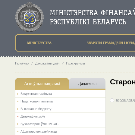
МIНIСТЭРСТВА
ЗВАРОТЫ ГРАМАДЗЯН I ЮР
Галоўная
⁄
Дзяржаўны доўг
⁄
Прэс-рэлізы
Старон
Асноўныя напрамкi
Дадаткова
Бюджэтная палiтыка
версія для 
Падатковая палітыка
Выкананне бюджэту
Дзяржаўны доўг
Бухгалтарскі ўлік. МСФС
Аўдытарская дзейнасць