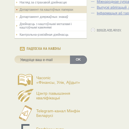
—
Мiжнароднае супра
Нагляд за страхавой дзейнасцю
—
Выпускі аблігацый,
Дэпартамент па каштоўных паперах
—
Інфармацыя аб тарг
Дэпартамент дзяржаўных знакаў
Дзейнасць з каштоўнымі металамі і
каштоўнымі камянямі
версія для друку
Кантрольна-рэвізійная дзейнасць
ПАДПІСКА НА НАВІНЫ
OK
Часопіс
«Фінансы, Улік, Аўдыт»
Цэнтр павышэння
кваліфікацыі
Telegram-канал Мінфін
Беларусі