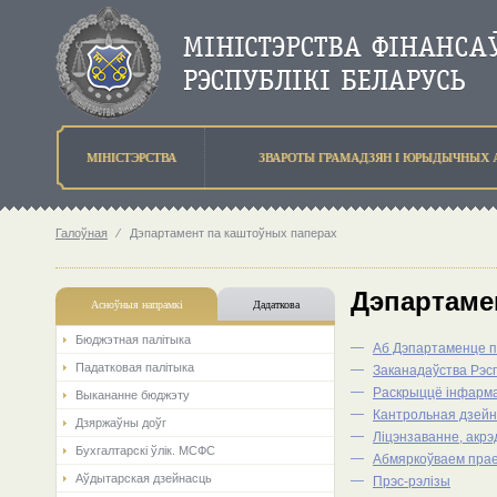
МIНIСТЭРСТВА
ЗВАРОТЫ ГРАМАДЗЯН I ЮРЫДЫЧНЫХ 
Галоўная
⁄
Дэпартамент па каштоўных паперах
Дэпартаме
Асноўныя напрамкi
Дадаткова
Бюджэтная палiтыка
—
Аб Дэпартаменце п
Падатковая палітыка
—
Заканадаўства Рэсп
—
Раскрыццё iнфарма
Выкананне бюджэту
—
Кантрольная дзейн
Дзяржаўны доўг
—
Ліцэнзаванне, акр
Бухгалтарскі ўлік. МСФС
—
Абмяркоўваем пра
Аўдытарская дзейнасць
—
Прэс-рэлізы