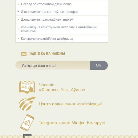
Нагляд за страхавой дзейнасцю
Дэпартамент па каштоўных паперах
Дэпартамент дзяржаўных знакаў
Дзейнасць з каштоўнымі металамі і каштоўнымі
камянямі
Кантрольна-рэвізійная дзейнасць
ПАДПІСКА НА НАВІНЫ
OK
Часопіс
«Фінансы, Улік, Аўдыт»
Цэнтр павышэння кваліфікацыі
Telegram-канал Мінфін Беларусі