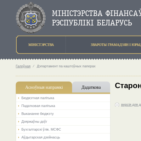
МIНIСТЭРСТВА
ЗВАРОТЫ ГРАМАДЗЯН I ЮР
Галоўная
⁄
Дэпартамент па каштоўных паперах
Старон
Асноўныя напрамкi
Дадаткова
Бюджэтная палiтыка
версія для 
Падатковая палітыка
Выкананне бюджэту
Дзяржаўны доўг
Бухгалтарскі ўлік. МСФС
Аўдытарская дзейнасць