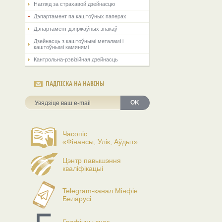
Нагляд за страхавой дзейнасцю
Дэпартамент па каштоўных паперах
Дэпартамент дзяржаўных знакаў
Дзейнасць з каштоўнымі металамі і
каштоўнымі камянямі
Кантрольна-рэвізійная дзейнасць
ПАДПІСКА НА НАВІНЫ
OK
Часопіс
«Фінансы, Улік, Аўдыт»
Цэнтр павышэння
кваліфікацыі
Telegram-канал Мінфін
Беларусі