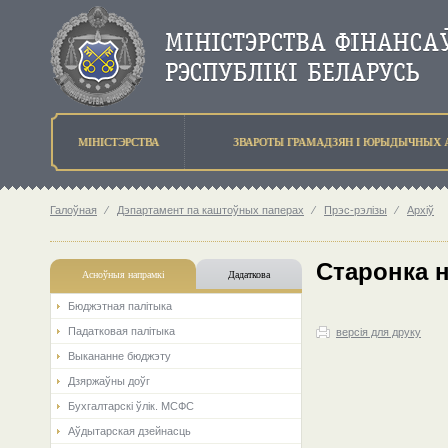
МIНIСТЭРСТВА
ЗВАРОТЫ ГРАМАДЗЯН I ЮРЫДЫЧНЫХ 
Галоўная
⁄
Дэпартамент па каштоўных паперах
⁄
Прэс-рэлізы
⁄
Архіў
Старонка 
Асноўныя напрамкi
Дадаткова
Бюджэтная палiтыка
Падатковая палітыка
версія для друку
Выкананне бюджэту
Дзяржаўны доўг
Бухгалтарскі ўлік. МСФС
Аўдытарская дзейнасць