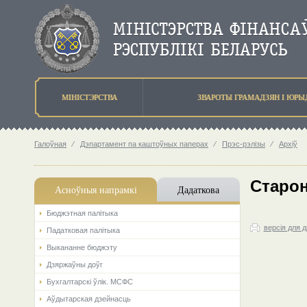
МIНIСТЭРСТВА
ЗВАРОТЫ ГРАМАДЗЯН I ЮР
Галоўная
⁄
Дэпартамент па каштоўных паперах
⁄
Прэс-рэлізы
⁄
Архіў
Старон
Асноўныя напрамкi
Дадаткова
Бюджэтная палiтыка
версія для 
Падатковая палітыка
Выкананне бюджэту
Дзяржаўны доўг
Бухгалтарскі ўлік. МСФС
Аўдытарская дзейнасць