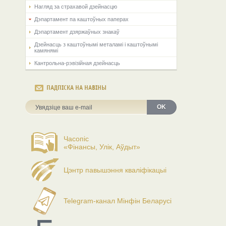
Нагляд за страхавой дзейнасцю
Дэпартамент па каштоўных паперах
Дэпартамент дзяржаўных знакаў
Дзейнасць з каштоўнымі металамі і каштоўнымі
камянямі
Кантрольна-рэвізійная дзейнасць
ПАДПІСКА НА НАВІНЫ
OK
Часопіс
«Фінансы, Улік, Аўдыт»
Цэнтр павышэння кваліфікацыі
Telegram-канал Мінфін Беларусі