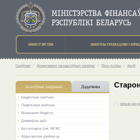
МIНIСТЭРСТВА
ЗВАРОТЫ ГРАМАДЗЯН I ЮР
Галоўная
⁄
Дэпартамент па каштоўных паперах
⁄
Прэс-рэлізы
⁄
Архіў
Старон
Асноўныя напрамкi
Дадаткова
Бюджэтная палiтыка
версія для 
Падатковая палітыка
Выкананне бюджэту
Дзяржаўны доўг
Бухгалтарскі ўлік. МСФС
Аўдытарская дзейнасць