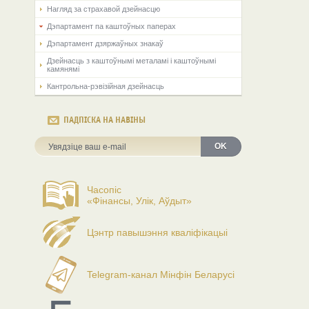
Нагляд за страхавой дзейнасцю
Дэпартамент па каштоўных паперах
Дэпартамент дзяржаўных знакаў
Дзейнасць з каштоўнымі металамі і каштоўнымі
камянямі
Кантрольна-рэвізійная дзейнасць
ПАДПІСКА НА НАВІНЫ
OK
Часопіс
«Фінансы, Улік, Аўдыт»
Цэнтр павышэння кваліфікацыі
Telegram-канал Мінфін Беларусі