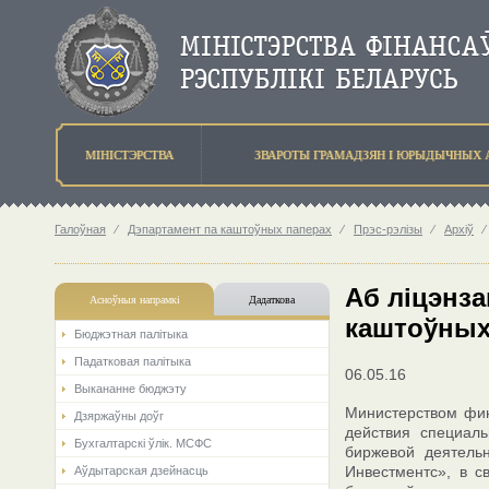
МIНIСТЭРСТВА
ЗВАРОТЫ ГРАМАДЗЯН I ЮРЫДЫЧНЫХ 
Галоўная
⁄
Дэпартамент па каштоўных паперах
⁄
Прэс-рэлізы
⁄
Архіў
⁄
Аб ліцэнза
Асноўныя напрамкi
Дадаткова
каштоўных 
Бюджэтная палiтыка
Падатковая палітыка
06.05.16
Выкананне бюджэту
Министерством фин
Дзяржаўны доўг
действия специал
Бухгалтарскі ўлік. МСФС
биржевой деятель
Инвестментс», в 
Аўдытарская дзейнасць