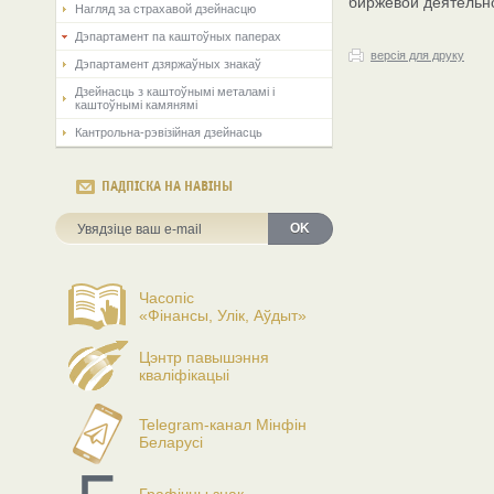
биржевой деятельн
Нагляд за страхавой дзейнасцю
Дэпартамент па каштоўных паперах
версія для друку
Дэпартамент дзяржаўных знакаў
Дзейнасць з каштоўнымі металамі і
каштоўнымі камянямі
Кантрольна-рэвізійная дзейнасць
ПАДПІСКА НА НАВІНЫ
OK
Часопіс
«Фінансы, Улік, Аўдыт»
Цэнтр павышэння
кваліфікацыі
Telegram-канал Мінфін
Беларусі