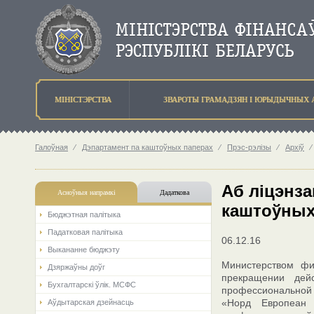
МIНIСТЭРСТВА
ЗВАРОТЫ ГРАМАДЗЯН I ЮРЫДЫЧНЫХ 
Галоўная
⁄
Дэпартамент па каштоўных паперах
⁄
Прэс-рэлізы
⁄
Архіў
⁄
Аб ліцэнза
Асноўныя напрамкi
Дадаткова
каштоўных 
Бюджэтная палiтыка
Падатковая палітыка
06.12.16
Выкананне бюджэту
Министерством фи
Дзяржаўны доўг
прекращении дей
Бухгалтарскі ўлік. МСФС
профессиональной 
«Норд Европеан
Аўдытарская дзейнасць