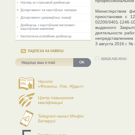
профессиональной 
Нагляд за страхавой дзейнасцю
Дэпартамент па каштоўных паперах
Министерством фи
приостановке с 1
Дэпартамент дзяржаўных знакаў
02200/3401-1246-
Дзейнасць з каштоўнымі металамі і
выданного Закрыт
каштоўнымі камянямі
деятельности рабо
Кантрольна-рэвізійная дзейнасць
непредставлением 
3 августа 2016 г. № 
ПАДПІСКА НА НАВІНЫ
версія для друку
OK
Часопіс
«Фінансы, Улік, Аўдыт»
Цэнтр павышэння
кваліфікацыі
Telegram-канал Мінфін
Беларусі