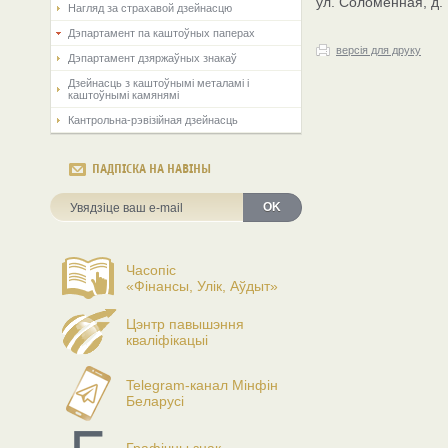
ул. Соломенная, д. 
Нагляд за страхавой дзейнасцю
Дэпартамент па каштоўных паперах
версія для друку
Дэпартамент дзяржаўных знакаў
Дзейнасць з каштоўнымі металамі і
каштоўнымі камянямі
Кантрольна-рэвізійная дзейнасць
ПАДПІСКА НА НАВІНЫ
OK
Часопіс
«Фінансы, Улік, Аўдыт»
Цэнтр павышэння
кваліфікацыі
Telegram-канал Мінфін
Беларусі