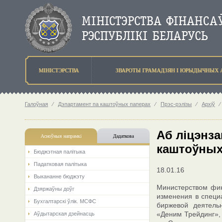
МIНIСТЭРСТВА
ЗВАРОТЫ ГРАМАДЗЯН I ЮРЫДЫЧНЫХ 
Галоўная
⁄
Дэпартамент па каштоўных паперах
⁄
Прэс-рэлізы
⁄
Архіў
⁄
Аб ліцэнза
Асноўныя напрамкi
Дадаткова
каштоўных 
Бюджэтная палiтыка
Падатковая палітыка
18.01.16
Выкананне бюджэту
Министерством фин
Дзяржаўны доўг
изменения в специ
Бухгалтарскі ўлік. МСФС
биржевой деятель
«Деним Трейдинг», 
Аўдытарская дзейнасць