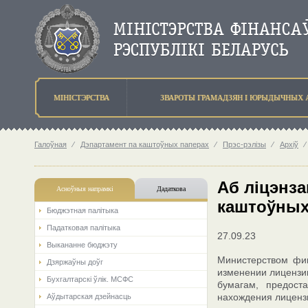
МIНIСТЭРСТВА
ЗВАРОТЫ ГРАМАДЗЯН I ЮРЫДЫЧНЫХ 
Галоўная
⁄
Дэпартамент па каштоўных паперах
⁄
Прэс-рэлізы
⁄
Архіў
⁄
Аб ліцэнза
Асноўныя напрамкi
Дадаткова
каштоўных 
Бюджэтная палiтыка
Падатковая палітыка
27.09.23
Выкананне бюджэту
Министерством фин
Дзяржаўны доўг
изменении лицензи
Бухгалтарскі ўлік. МСФС
бумагам, предост
нахождения лицензиа
Аўдытарская дзейнасць