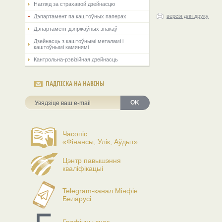
Нагляд за страхавой дзейнасцю
версія для друку
Дэпартамент па каштоўных паперах
Дэпартамент дзяржаўных знакаў
Дзейнасць з каштоўнымі металамі і
каштоўнымі камянямі
Кантрольна-рэвізійная дзейнасць
ПАДПІСКА НА НАВІНЫ
OK
Часопіс
«Фінансы, Улік, Аўдыт»
Цэнтр павышэння
кваліфікацыі
Telegram-канал Мінфін
Беларусі