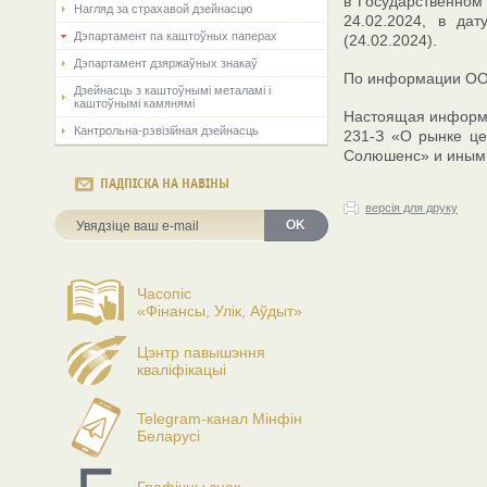
в Государственном
Нагляд за страхавой дзейнасцю
24.02.2024, в да
Дэпартамент па каштоўных паперах
(24.02.2024).
Дэпартамент дзяржаўных знакаў
По информации ООО
Дзейнасць з каштоўнымі металамі і
каштоўнымі камянямі
Настоящая информац
Кантрольна-рэвізійная дзейнасць
231-З «О рынке це
Солюшенс» и иными 
ПАДПІСКА НА НАВІНЫ
версія для друку
OK
Часопіс
«Фінансы, Улік, Аўдыт»
Цэнтр павышэння
кваліфікацыі
Telegram-канал Мінфін
Беларусі