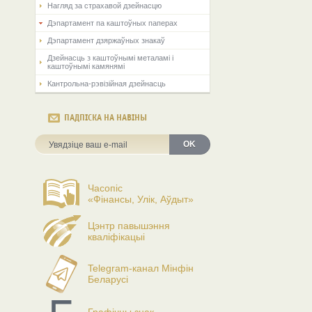
Нагляд за страхавой дзейнасцю
Дэпартамент па каштоўных паперах
Дэпартамент дзяржаўных знакаў
Дзейнасць з каштоўнымі металамі і
каштоўнымі камянямі
Кантрольна-рэвізійная дзейнасць
ПАДПІСКА НА НАВІНЫ
OK
Часопіс
«Фінансы, Улік, Аўдыт»
Цэнтр павышэння
кваліфікацыі
Telegram-канал Мінфін
Беларусі