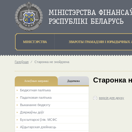
МIНIСТЭРСТВА
ЗВАРОТЫ ГРАМАДЗЯН I ЮРЫДЫЧНЫХ 
Галоўная
⁄
Старонка не знойдзена
Старонка 
Асноўныя напрамкi
Дадаткова
Бюджэтная палiтыка
Падатковая палітыка
версія для друку
Выкананне бюджэту
Дзяржаўны доўг
Бухгалтарскі ўлік. МСФС
Аўдытарская дзейнасць