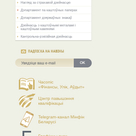
Нагляд за страхавой дзейнасцю
Дэпартамент па каштоўных паперах
Дэпартамент дзяржаўных знакаў
Дзейнасць з каштоўнымі металамі і
каштоўнымі камянямі
Кантрольна-рэвізійная дзейнасць
ПАДПІСКА НА НАВІНЫ
OK
Часопіс
«Фінансы, Улік, Аўдыт»
Цэнтр павышэння
кваліфікацыі
Telegram-канал Мінфін
Беларусі