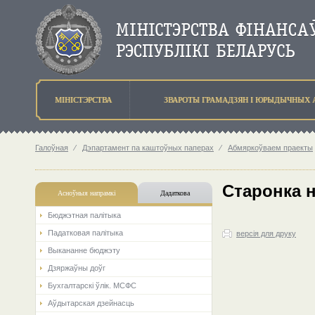
МIНIСТЭРСТВА
ЗВАРОТЫ ГРАМАДЗЯН I ЮРЫДЫЧНЫХ 
Галоўная
⁄
Дэпартамент па каштоўных паперах
⁄
Абмяркоўваем праекты
Старонка 
Асноўныя напрамкi
Дадаткова
Бюджэтная палiтыка
Падатковая палітыка
версія для друку
Выкананне бюджэту
Дзяржаўны доўг
Бухгалтарскі ўлік. МСФС
Аўдытарская дзейнасць