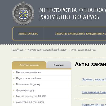
МIНIСТЭРСТВА
ЗВАРОТЫ ГРАМАДЗЯН I ЮРЫДЫЧНЫХ 
Галоўная
⁄
Нагляд за страхавой дзейнасцю
⁄
Акты заканадаўства
Акты зака
Асноўныя напрамкi
Дадаткова
Бюджэтная палiтыка
Падатковая палітыка
Законы, указы 
Выкананне бюджэту
Дзяржаўны доўг
Пастановы Саве
Бухгалтарскі ўлік. МСФС
Аўдытарская дзейнасць
Нарматыўныя п