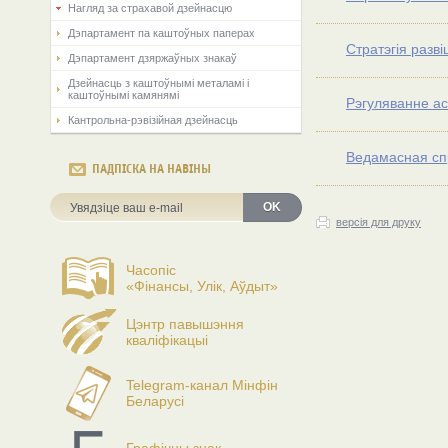
Нагляд за страхавой дзейнасцю
Дэпартамент па каштоўных паперах
Стратэгія разв
Дэпартамент дзяржаўных знакаў
Дзейнасць з каштоўнымі металамі і
каштоўнымі камянямі
Рэгуляванне ас
Кантрольна-рэвізійная дзейнасць
Ведамасная сп
ПАДПІСКА НА НАВІНЫ
OK
версія для друку
Часопіс
«Фінансы, Улік, Аўдыт»
Цэнтр павышэння
кваліфікацыі
Telegram-канал Мінфін
Беларусі