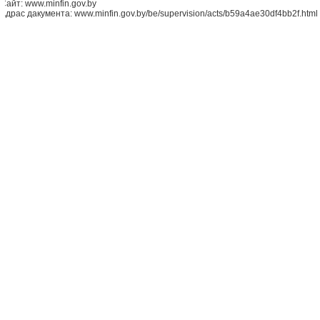
Сайт: www.minfin.gov.by
Адрас дакумента: www.minfin.gov.by/be/supervision/acts/b59a4ae30df4bb2f.html