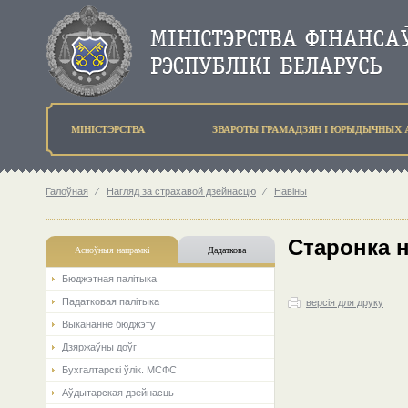
МIНIСТЭРСТВА
ЗВАРОТЫ ГРАМАДЗЯН I ЮРЫДЫЧНЫХ 
Галоўная
⁄
Нагляд за страхавой дзейнасцю
⁄
Навіны
Старонка 
Асноўныя напрамкi
Дадаткова
Бюджэтная палiтыка
Падатковая палітыка
версія для друку
Выкананне бюджэту
Дзяржаўны доўг
Бухгалтарскі ўлік. МСФС
Аўдытарская дзейнасць