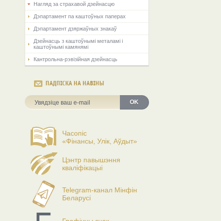
Нагляд за страхавой дзейнасцю
Дэпартамент па каштоўных паперах
Дэпартамент дзяржаўных знакаў
Дзейнасць з каштоўнымі металамі і
каштоўнымі камянямі
Кантрольна-рэвізійная дзейнасць
ПАДПІСКА НА НАВІНЫ
OK
Часопіс
«Фінансы, Улік, Аўдыт»
Цэнтр павышэння
кваліфікацыі
Telegram-канал Мінфін
Беларусі