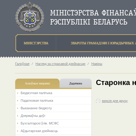
МIНIСТЭРСТВА
ЗВАРОТЫ ГРАМАДЗЯН I ЮРЫДЫЧНЫХ 
Галоўная
⁄
Нагляд за страхавой дзейнасцю
⁄
Навіны
Старонка 
Асноўныя напрамкi
Дадаткова
Бюджэтная палiтыка
Падатковая палітыка
версія для друку
Выкананне бюджэту
Дзяржаўны доўг
Бухгалтарскі ўлік. МСФС
Аўдытарская дзейнасць