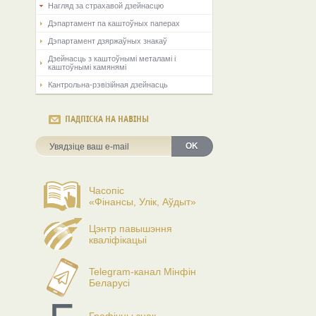
Нагляд за страхавой дзейнасцю
Дэпартамент па каштоўных паперах
Дэпартамент дзяржаўных знакаў
Дзейнасць з каштоўнымі металамі і
каштоўнымі камянямі
Кантрольна-рэвізійная дзейнасць
ПАДПІСКА НА НАВІНЫ
OK
Часопіс
«Фінансы, Улік, Аўдыт»
Цэнтр павышэння
кваліфікацыі
Telegram-канал Мінфін
Беларусі