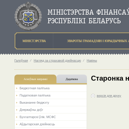
МIНIСТЭРСТВА
ЗВАРОТЫ ГРАМАДЗЯН I ЮРЫДЫЧНЫХ 
Галоўная
⁄
Нагляд за страхавой дзейнасцю
⁄
Навіны
Старонка 
Асноўныя напрамкi
Дадаткова
Бюджэтная палiтыка
Падатковая палітыка
версія для друку
Выкананне бюджэту
Дзяржаўны доўг
Бухгалтарскі ўлік. МСФС
Аўдытарская дзейнасць