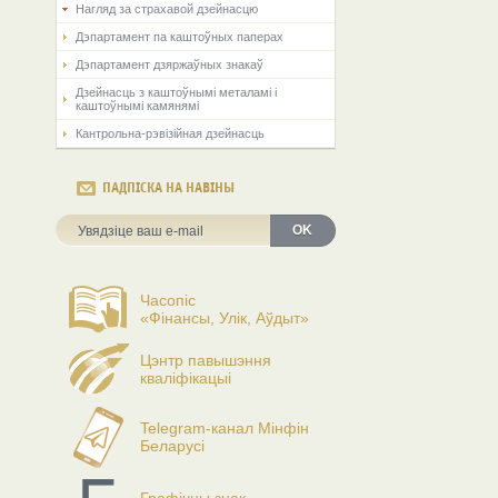
Нагляд за страхавой дзейнасцю
Дэпартамент па каштоўных паперах
Дэпартамент дзяржаўных знакаў
Дзейнасць з каштоўнымі металамі і
каштоўнымі камянямі
Кантрольна-рэвізійная дзейнасць
ПАДПІСКА НА НАВІНЫ
OK
Часопіс
«Фінансы, Улік, Аўдыт»
Цэнтр павышэння
кваліфікацыі
Telegram-канал Мінфін
Беларусі